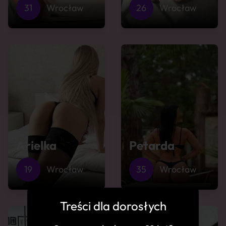
31
Wrocław
26
Wrocław
Arielka
Petarda
19
Wrocław
35
Wrocław
Treści dla dorosłych