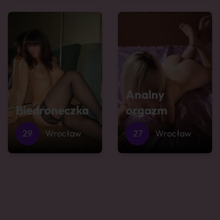
Analny
Biedroneczka
orgazm
29
Wrocław
27
Wrocław