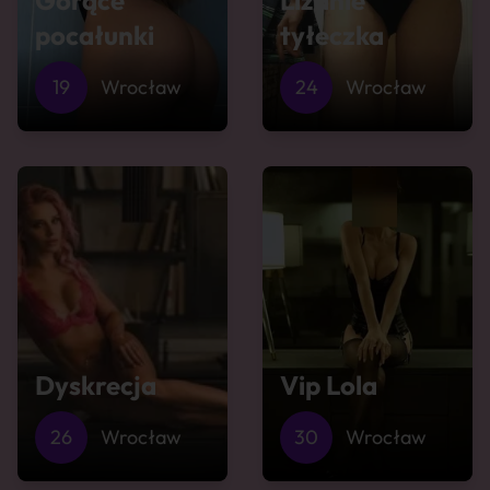
Gorące
Lizanie
pocałunki
tyłeczka
19
Wrocław
24
Wrocław
Dyskrecja
Vip Lola
26
Wrocław
30
Wrocław