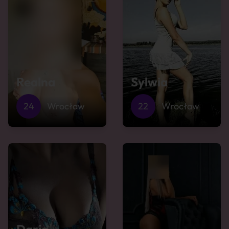
Realna
Sylwia
24
Wrocław
22
Wrocław