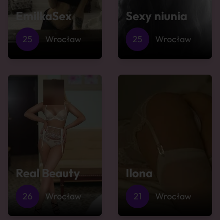
EmilkaSex
Sexy niunia
25
Wrocław
25
Wrocław
Real Beauty
Ilona
26
Wrocław
21
Wrocław