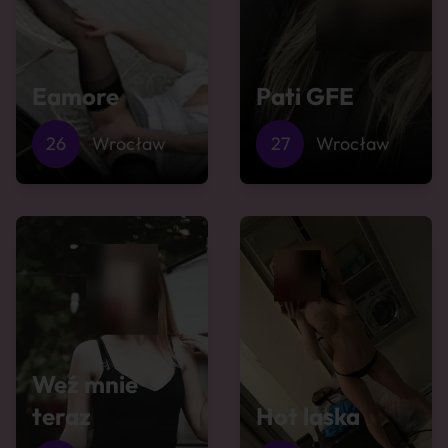
Eamore
Pati GFE
26
Wrocław
27
Wrocław
Weź mnie
teraz
Hot laska