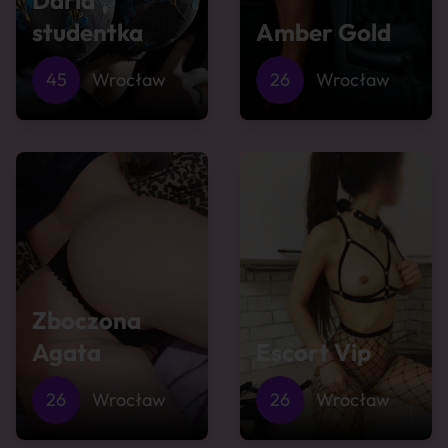
Daria
studentka
Amber Gold
45
Wrocław
26
Wrocław
Zboczona
Agata
Escort Vip
26
Wrocław
26
Wrocław