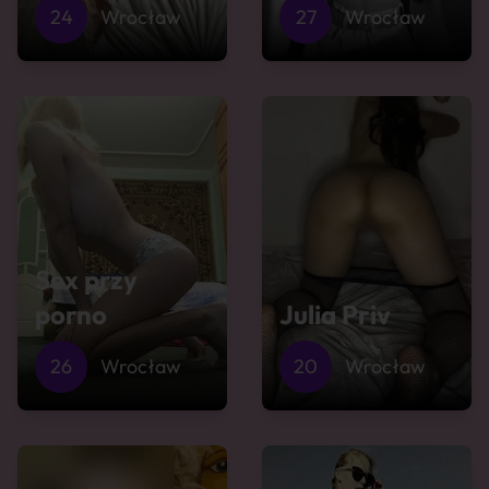
24
Wrocław
27
Wrocław
Sex przy
porno
Julia Priv
26
Wrocław
20
Wrocław