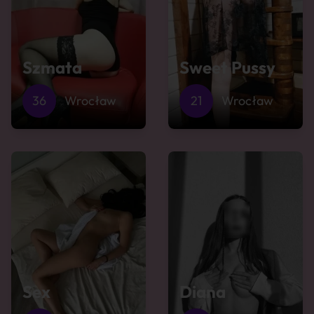
Szmata
Sweet Pussy
36
Wrocław
21
Wrocław
Sex
Diana