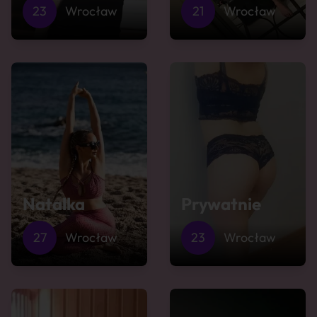
23
Wrocław
21
Wrocław
Natalka
Prywatnie
27
Wrocław
23
Wrocław