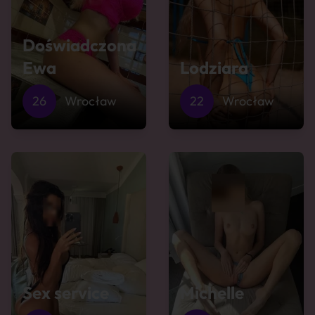
Doświadczona
Ewa
Lodziara
26
Wrocław
22
Wrocław
Sex service
Michelle