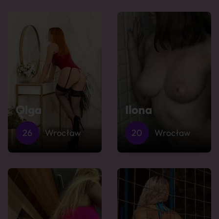
Olga
Ilona
26
Wrocław
20
Wrocław