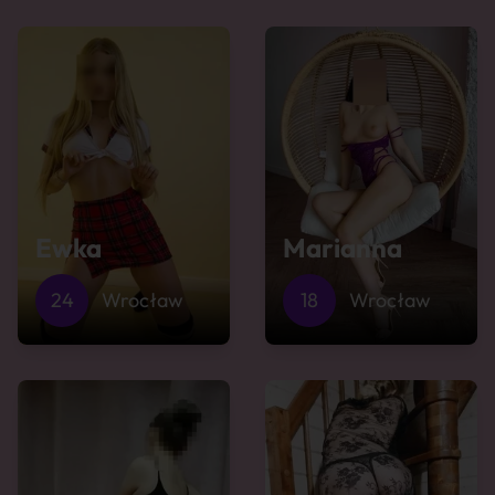
Ewka
Marianna
24
Wrocław
18
Wrocław