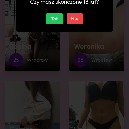
Czy masz ukończone 18 lat?
Tak
Nie
Realna
Weronika
25
Wrocław
28
Wrocław