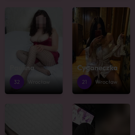
Paulina
Cyganeczka
32
Wrocław
21
Wrocław