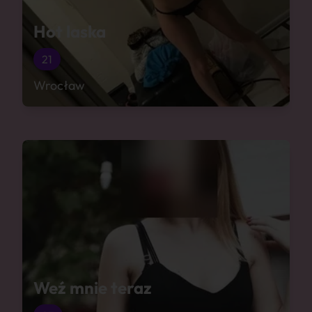
Hot laska
21
Wrocław
Weź mnie teraz