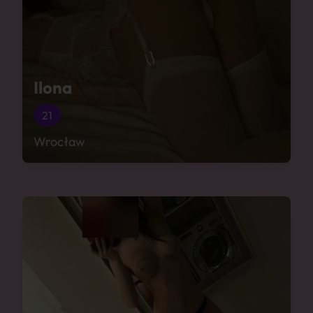
Ilona
21
Wrocław