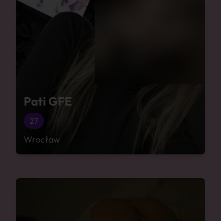
Pati GFE
27
Wrocław