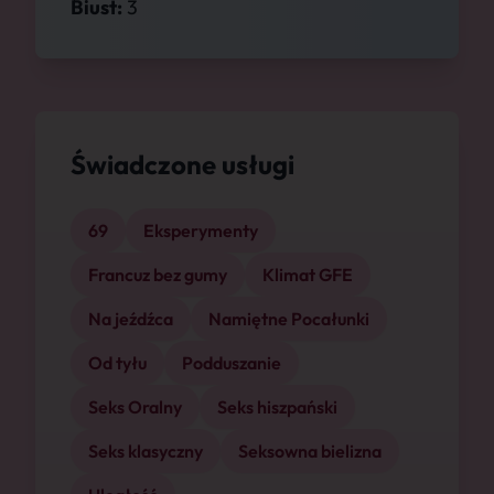
Biust:
3
Świadczone usługi
69
Eksperymenty
Francuz bez gumy
Klimat GFE
Na jeźdźca
Namiętne Pocałunki
Od tyłu
Podduszanie
Seks Oralny
Seks hiszpański
Seks klasyczny
Seksowna bielizna