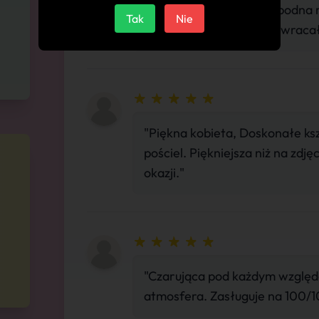
Fenomenalny seks. swobodna r
Tak
Nie
9/10, usługi 10/10. Będę wraca
"Piękna kobieta, Doskonałe ksz
pościel. Piękniejsza niż na zdj
okazji."
"Czarująca pod każdym względe
atmosfera. Zasługuje na 100/10