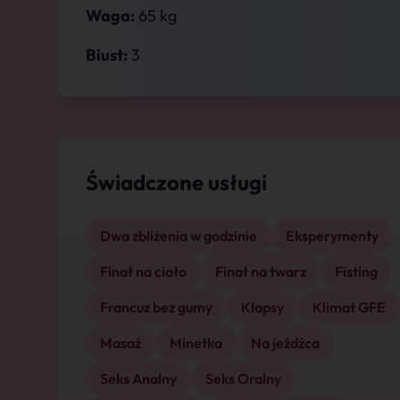
Waga:
65 kg
Biust:
3
Świadczone usługi
Dwa zbliżenia w godzinie
Eksperymenty
Finał na ciało
Finał na twarz
Fisting
Francuz bez gumy
Klapsy
Klimat GFE
Masaż
Minetka
Na jeźdźca
Seks Analny
Seks Oralny