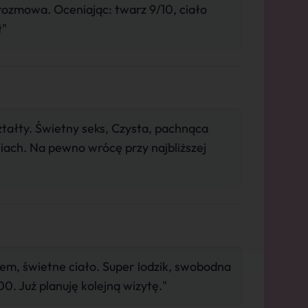
ozmowa. Oceniając: twarz 9/10, ciało
ł"
tałty. Świetny seks, Czysta, pachnąca
ęciach. Na pewno wrócę przy najbliższej
m, świetne ciało. Super lodzik, swobodna
0. Już planuję kolejną wizytę."