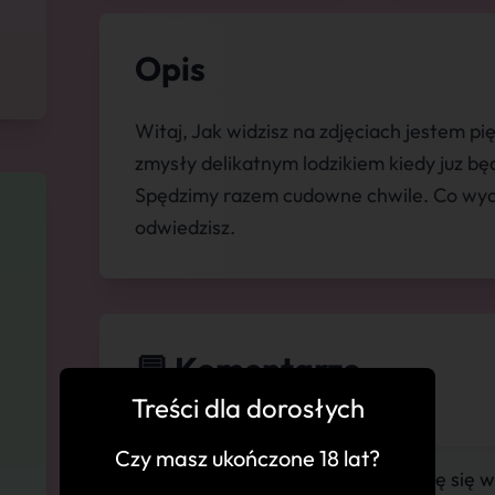
Opis
Witaj, Jak widzisz na zdjęciach jestem p
zmysły delikatnym lodzikiem kiedy juz będ
Spędzimy razem cudowne chwile. Co wyda
odwiedzisz.
💬 Komentarze
Treści dla dorosłych
Czy masz ukończone 18 lat?
"Odwiedziłem więc mogę się w