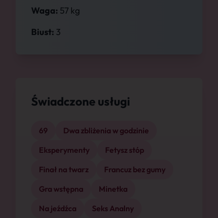
Waga:
57 kg
Biust:
3
Świadczone usługi
69
Dwa zbliżenia w godzinie
Eksperymenty
Fetysz stóp
Finał na twarz
Francuz bez gumy
Gra wstępna
Minetka
Na jeźdźca
Seks Analny