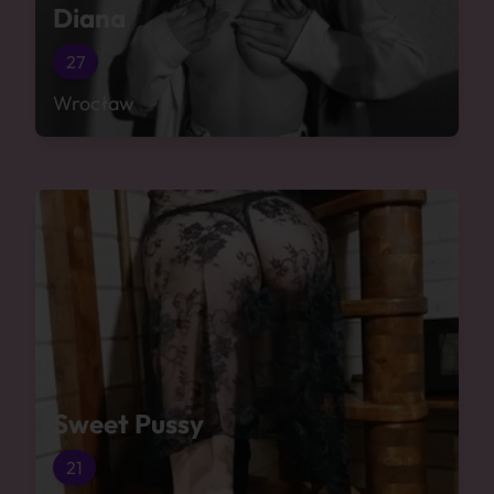
Diana
27
Wrocław
Sweet Pussy
21