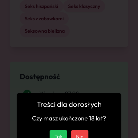
Seks hiszpański
Seks klasyczny
Seks z zabawkami
Seksowna bielizna
Dostępność
Wrocław, 07.08
Treści dla dorosłych
Wrocław, 08.08
Czy masz ukończone 18 lat?
Wrocław, 09.08
Tak
Nie