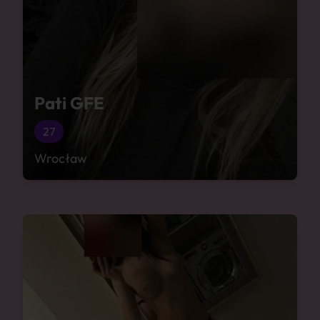
Pati GFE
27
Wrocław