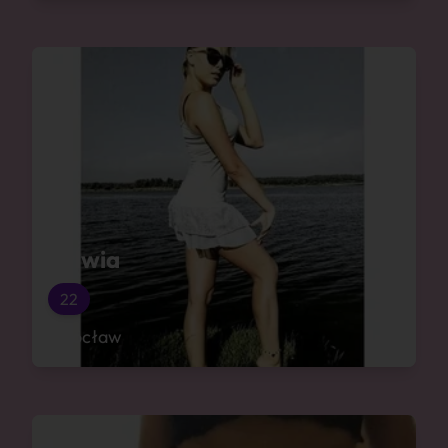
Sylwia
22
Wrocław