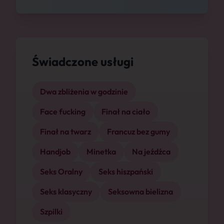
Świadczone usługi
Dwa zbliżenia w godzinie
Face fucking
Finał na ciało
Finał na twarz
Francuz bez gumy
Handjob
Minetka
Na jeźdźca
Seks Oralny
Seks hiszpański
Seks klasyczny
Seksowna bielizna
Szpilki