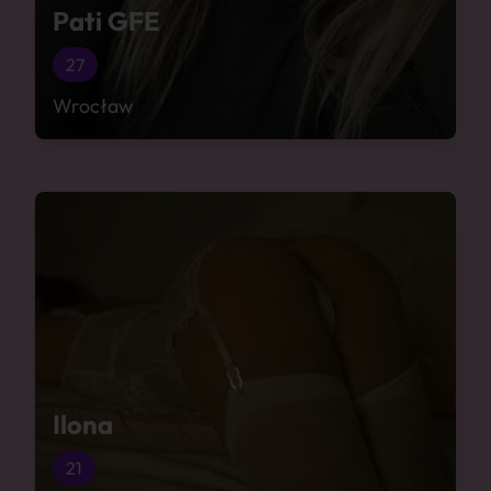
Pati GFE
27
Wrocław
Ilona
21