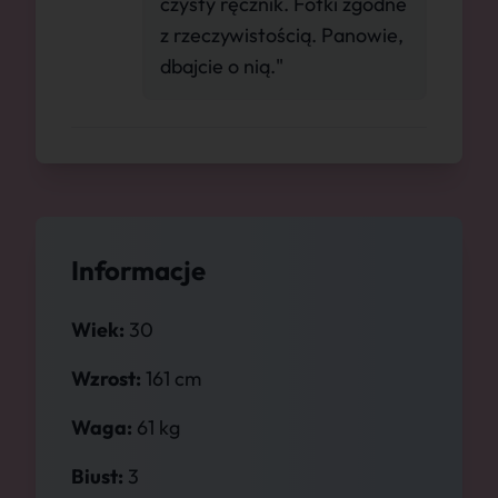
czysty ręcznik. Fotki zgodne
z rzeczywistością. Panowie,
dbajcie o nią."
Informacje
Wiek:
30
Wzrost:
161 cm
Waga:
61 kg
Biust:
3