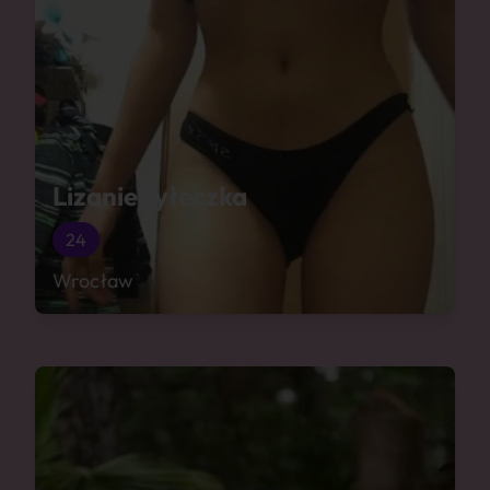
Lizanie tyłeczka
24
Wrocław