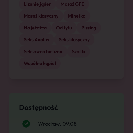
Lizanie jąder
Masaż GFE
Masaż klasyczny
Minetka
Na jeźdźca
Od tyłu
Pissing
Seks Analny
Seks klasyczny
Seksowna bielizna
Szpilki
Wspólna kąpiel
Dostępność
Wrocław, 09.08