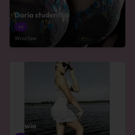
Daria studentka
45
Wrocław
Sylwia