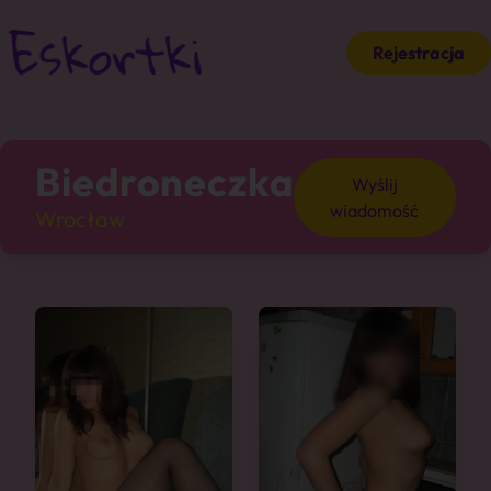
Rejestracja
Biedroneczka
Wyślij
wiadomość
Wrocław