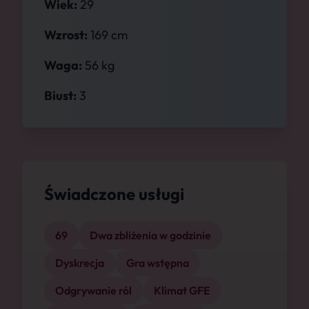
Wiek:
29
Wzrost:
169 cm
Waga:
56 kg
Biust:
3
Świadczone usługi
69
Dwa zbliżenia w godzinie
Dyskrecja
Gra wstępna
Odgrywanie ról
Klimat GFE