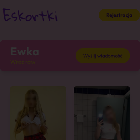
Rejestracja
Ewka
Wyślij wiadomość
Wrocław