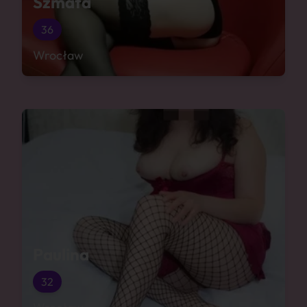
Szmata
36
Wrocław
Paulina
32