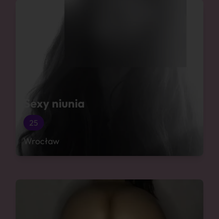
Sexy niunia
25
Wrocław