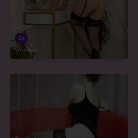
Olga
26
Wrocław