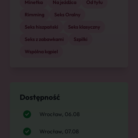
Minetka
Na jeźdźca
Od tyłu
Rimming
Seks Oralny
Seks hiszpański
Seks klasyczny
Seks z zabawkami
Szpilki
Wspólna kąpiel
Dostępność
Wrocław, 06.08
Wrocław, 07.08