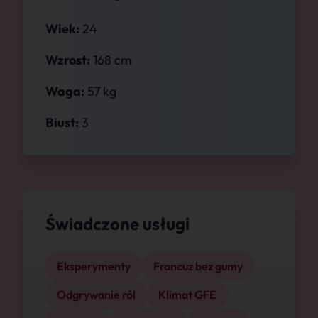
Wiek:
24
Wzrost:
168 cm
Waga:
57 kg
Biust:
3
Świadczone usługi
Eksperymenty
Francuz bez gumy
Odgrywanie ról
Klimat GFE