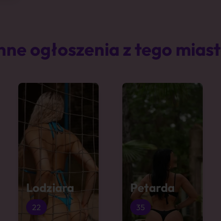
nne ogłoszenia z tego mias
Lodziara
Petarda
22
35