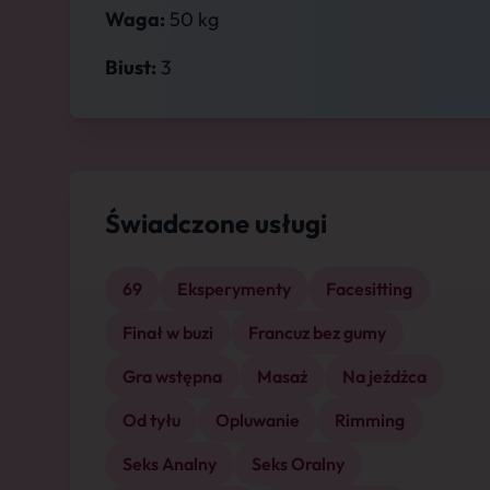
Waga:
50 kg
Biust:
3
Świadczone usługi
69
Eksperymenty
Facesitting
Finał w buzi
Francuz bez gumy
Gra wstępna
Masaż
Na jeźdźca
Od tyłu
Opluwanie
Rimming
Seks Analny
Seks Oralny