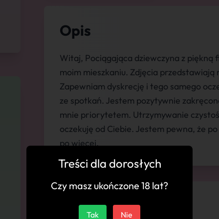
Opis
Witaj, Pociągająca dziewczyna z piękną 
moim mieszkaniu. Zdjęcia przedstawiają 
Zapewniam dyskrecję i tego samego ocze
ze spotkań. Jestem pozytywnie zakręcona i
mnie priorytetem. Utrzymywanie czystośc
oczekuję od Ciebie. Jestem pewna, że po
po więcej.
Treści dla dorosłych
Czy masz ukończone 18 lat?
💬 Komentarze
Tak
Nie