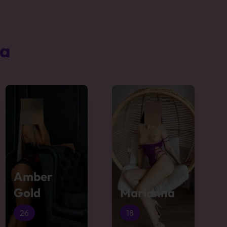
ta
Amber
Gold
Marianna
26
18