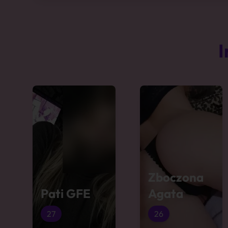
I
Zboczona
Pati GFE
Agata
27
26