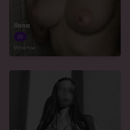
Ilona
20
Wrocław