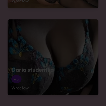
Wrocław
Daria studentka
45
Wrocław