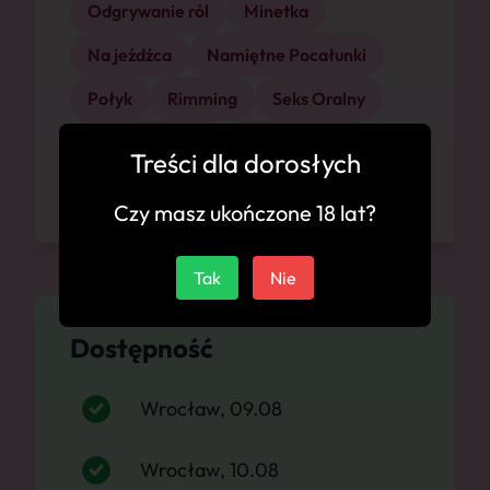
Odgrywanie ról
Minetka
Na jeźdźca
Namiętne Pocałunki
Połyk
Rimming
Seks Oralny
Seks hiszpański
Seks klasyczny
Treści dla dorosłych
Seksowna bielizna
Czy masz ukończone 18 lat?
Tak
Nie
Dostępność
Wrocław, 09.08
Wrocław, 10.08