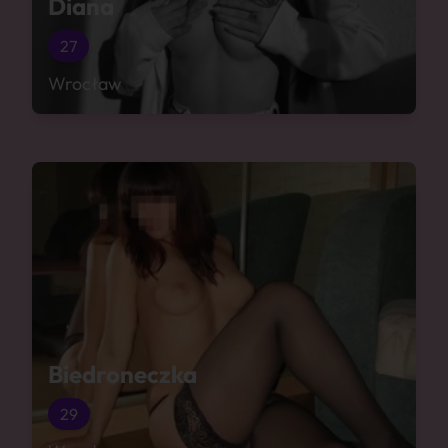
Diana
27
Wrocław
Biedroneczka
29