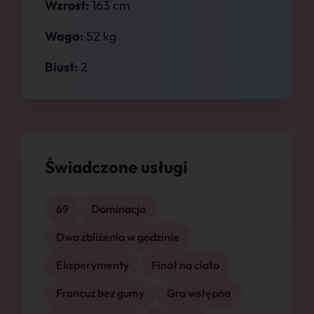
Wzrost:
163 cm
Waga:
52 kg
Biust:
2
Świadczone usługi
69
Dominacja
Dwa zbliżenia w godzinie
Eksperymenty
Finał na ciało
Francuz bez gumy
Gra wstępna