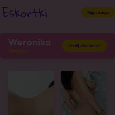
Rejestracja
Weronika
Wyślij wiadomość
Wrocław