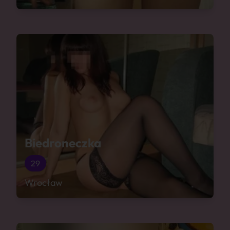
Biedroneczka
29
Wrocław