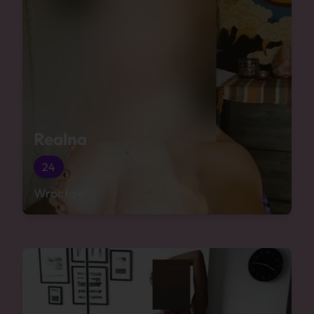
Realna
24
Wrocław