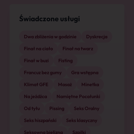
Świadczone usługi
Dwa zbliżenia w godzinie
Dyskrecja
Finał na ciało
Finał na twarz
Finał w buzi
Fisting
Francuz bez gumy
Gra wstępna
Klimat GFE
Masaż
Minetka
Na jeźdźca
Namiętne Pocałunki
Od tyłu
Pissing
Seks Oralny
Seks hiszpański
Seks klasyczny
Seksowna bielizna
Szpilki