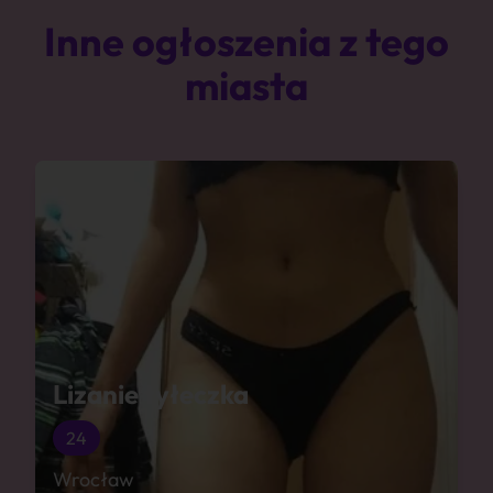
Inne ogłoszenia z tego
miasta
Lizanie tyłeczka
24
Wrocław