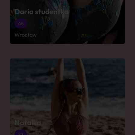
Daria studentka
45
Wrocław
Natalka
27