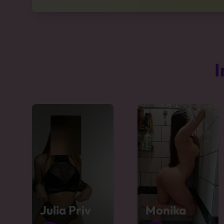
I
Julia Priv
Monika