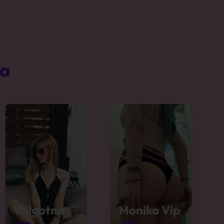
ta
Wilgotna
Monika Vip