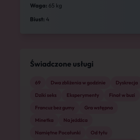
Waga:
65 kg
Biust:
4
Świadczone usługi
69
Dwa zbliżenia w godzinie
Dyskrecja
Dziki seks
Eksperymenty
Finał w buzi
Francuz bez gumy
Gra wstępna
Minetka
Na jeźdźca
Namiętne Pocałunki
Od tyłu