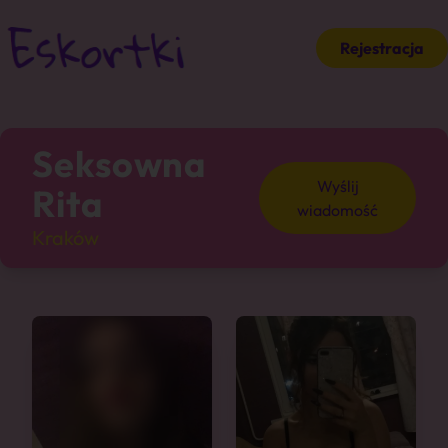
Rejestracja
Seksowna
Wyślij
Rita
wiadomość
Kraków