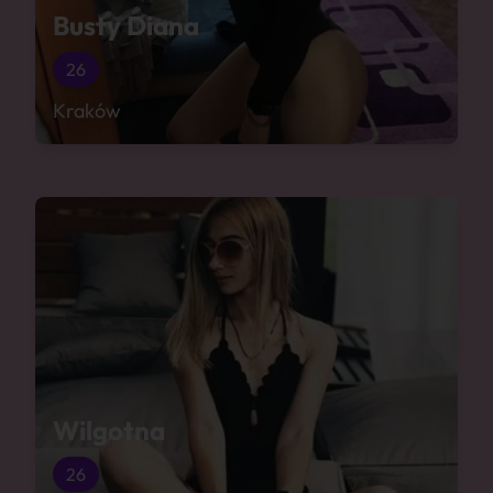
Busty Diana
26
Kraków
Wilgotna
26