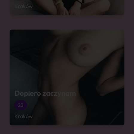
Kraków
Dopiero zaczynam
23
Kraków