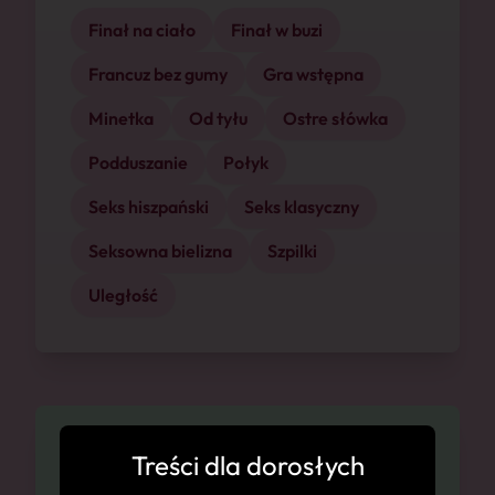
Finał na ciało
Finał w buzi
Francuz bez gumy
Gra wstępna
Minetka
Od tyłu
Ostre słówka
Podduszanie
Połyk
Seks hiszpański
Seks klasyczny
Seksowna bielizna
Szpilki
Uległość
Dostępność
Treści dla dorosłych