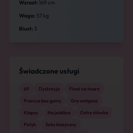
Wzrost:
169 cm
Waga:
57 kg
Biust:
3
Świadczone usługi
69
Dyskrecja
Finał na twarz
Francuz bez gumy
Gra wstępna
Klapsy
Na jeźdźca
Ostre słówka
Połyk
Seks klasyczny