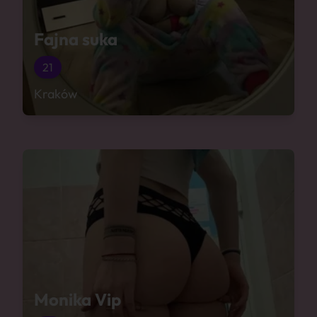
Fajna suka
21
Kraków
Monika Vip