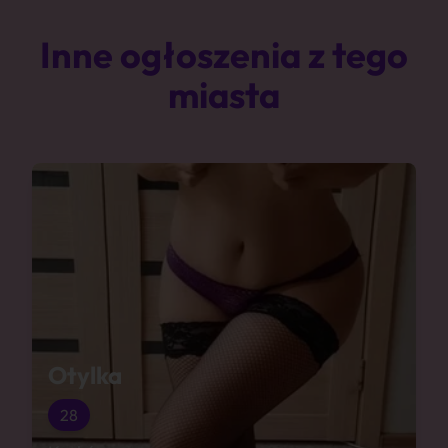
Inne ogłoszenia z tego
miasta
Otylka
28