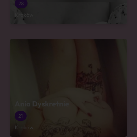
28
Kraków
Ania Dyskretnie
21
Kraków