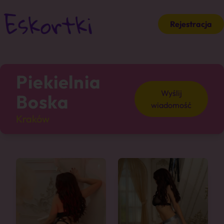
Rejestracja
Piekielnia
Wyślij
Boska
wiadomość
Kraków