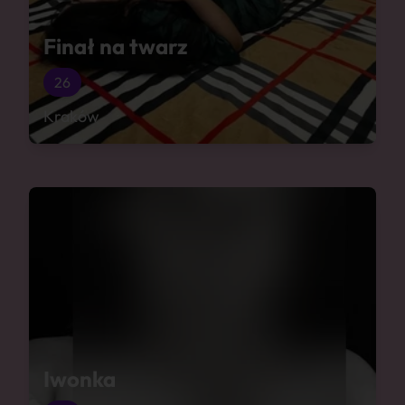
Finał na twarz
26
Kraków
Iwonka