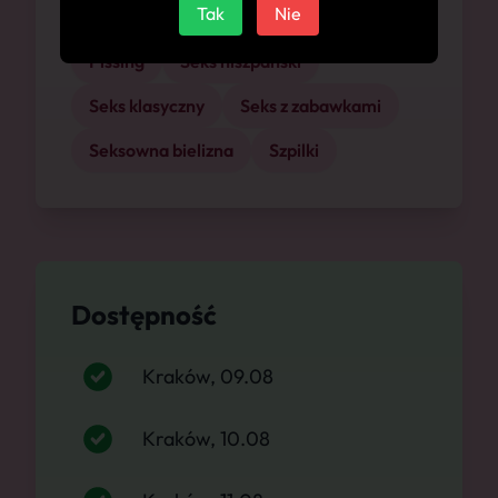
Tak
Nie
Na jeźdźca
Od tyłu
Opluwanie
Pissing
Seks hiszpański
Seks klasyczny
Seks z zabawkami
Seksowna bielizna
Szpilki
Dostępność
Kraków, 09.08
Kraków, 10.08