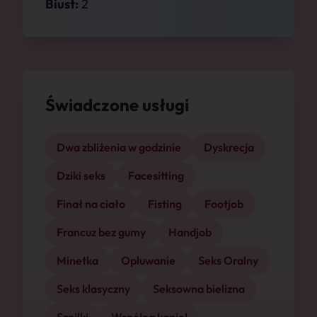
Biust:
2
Świadczone usługi
Dwa zbliżenia w godzinie
Dyskrecja
Dziki seks
Facesitting
Finał na ciało
Fisting
Footjob
Francuz bez gumy
Handjob
Minetka
Opluwanie
Seks Oralny
Seks klasyczny
Seksowna bielizna