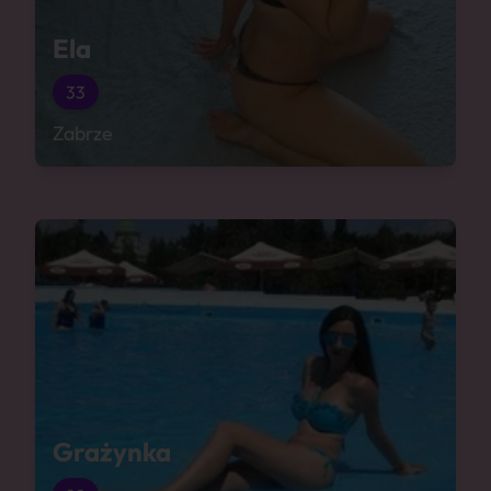
Ela
33
Zabrze
Grażynka