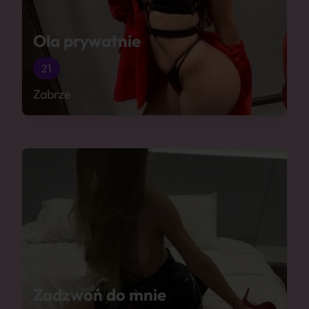
Ola prywatnie
21
Zabrze
Zadzwoń do mnie