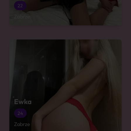
22
Zabrze
Ewka
24
Zabrze