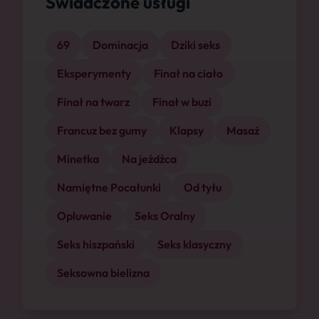
Świadczone usługi
69
Dominacja
Dziki seks
Eksperymenty
Finał na ciało
Finał na twarz
Finał w buzi
Francuz bez gumy
Klapsy
Masaż
Minetka
Na jeźdźca
Namiętne Pocałunki
Od tyłu
Opluwanie
Seks Oralny
Seks hiszpański
Seks klasyczny
Seksowna bielizna