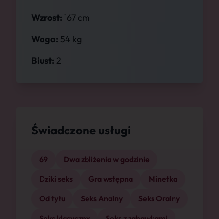
Wzrost:
167 cm
Waga:
54 kg
Biust:
2
Świadczone usługi
69
Dwa zbliżenia w godzinie
Dziki seks
Gra wstępna
Minetka
Od tyłu
Seks Analny
Seks Oralny
Seks klasyczny
Seks z zabawkami