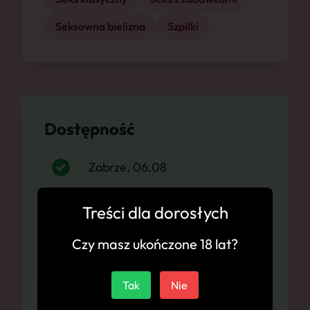
Seksowna bielizna
Szpilki
Dostępność
Zabrze, 06.08
Zabrze, 07.08
Treści dla dorosłych
Czy masz ukończone 18 lat?
Zabrze, 08.08
Zabrze, 09.08
Tak
Nie