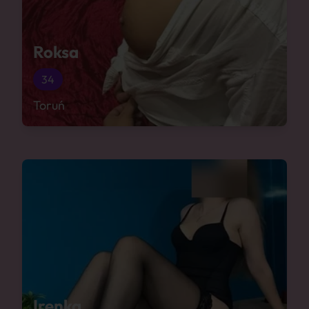
Roksa
34
Toruń
Irenka