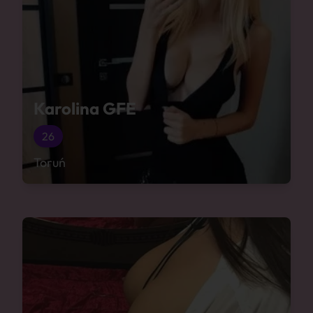
Karolina GFE
26
Toruń