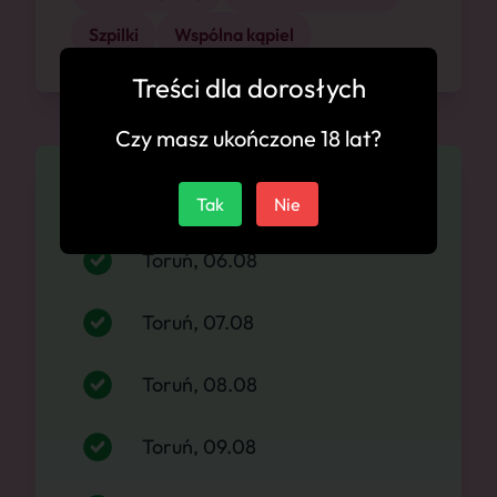
Szpilki
Wspólna kąpiel
Treści dla dorosłych
Czy masz ukończone 18 lat?
Dostępność
Tak
Nie
Toruń, 06.08
Toruń, 07.08
Toruń, 08.08
Toruń, 09.08