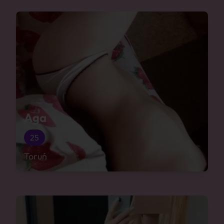
Aga
25
Toruń