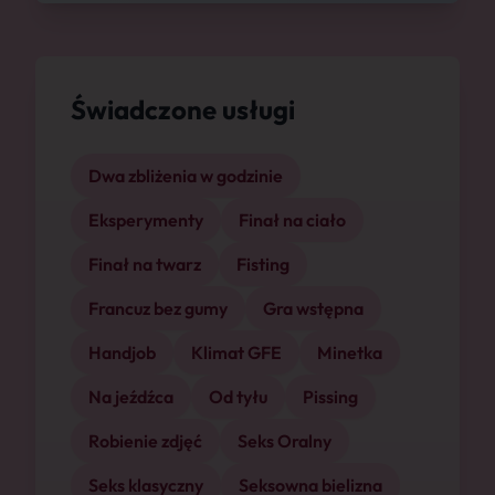
Świadczone usługi
Dwa zbliżenia w godzinie
Eksperymenty
Finał na ciało
Finał na twarz
Fisting
Francuz bez gumy
Gra wstępna
Handjob
Klimat GFE
Minetka
Na jeźdźca
Od tyłu
Pissing
Robienie zdjęć
Seks Oralny
Seks klasyczny
Seksowna bielizna