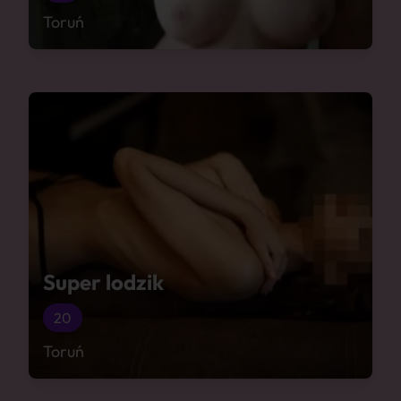
Toruń
Super lodzik
20
Toruń