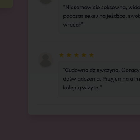
"Niesamowicie seksowna, widok
podczas seksu na jeźdźca, swo
wracał"
"Cudowna dziewczyna, Gorący
doświadczenia. Przyjemna atmos
kolejną wizytę."