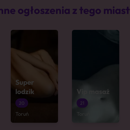
nne ogłoszenia z tego mias
Super
lodzik
Vip masaż
20
21
Toruń
Toruń