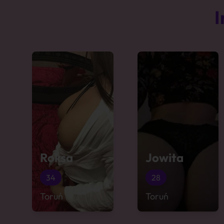
I
Roksa
Jowita
34
28
Toruń
Toruń