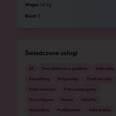
Waga:
52 kg
Biust:
3
Świadczone usługi
69
Dwa zbliżenia w godzinie
Dziki seks
Facesitting
Fetysz stóp
Finał na ciało
Finał na twarz
Francuz bez gumy
Gra wstępna
Masaż
Minetka
Na jeźdźca
Podduszanie
Seks Analny