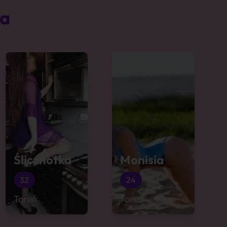
ta
Ślicznotka
Monisia
32
24
Toruń
Toruń