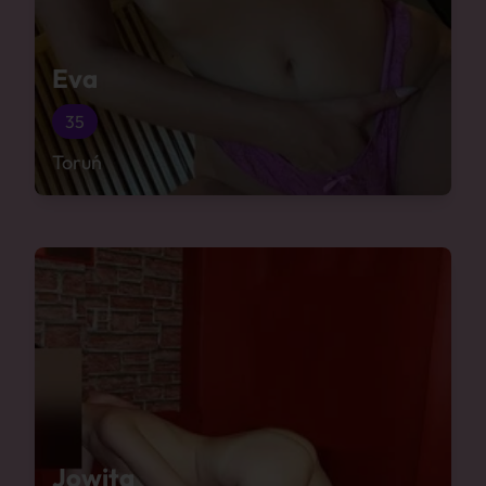
Eva
35
Toruń
Jowita