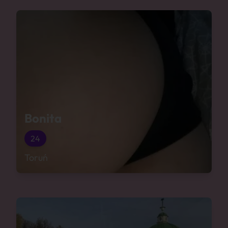
Bonita
24
Toruń