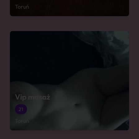
Toruń
Vip masaż
21
Toruń