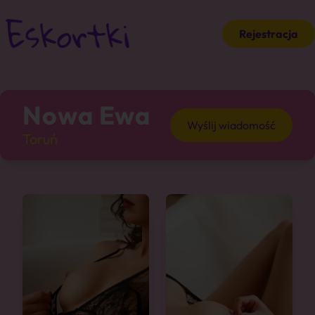
Rejestracja
Nowa Ewa
Wyślij wiadomość
Toruń