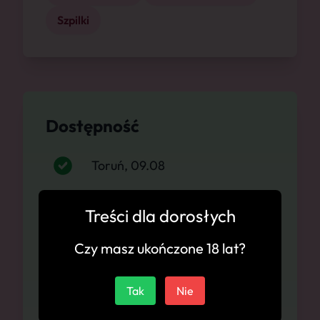
Szpilki
Dostępność
Toruń, 09.08
Toruń, 10.08
Treści dla dorosłych
Toruń, 11.08
Czy masz ukończone 18 lat?
Toruń, 12.08
Tak
Nie