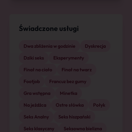
Świadczone usługi
Dwa zbliżenia w godzinie
Dyskrecja
Dziki seks
Eksperymenty
Finał na ciało
Finał na twarz
Footjob
Francuz bez gumy
Gra wstępna
Minetka
Na jeźdźca
Ostre słówka
Połyk
Seks Analny
Seks hiszpański
Seks klasyczny
Seksowna bielizna