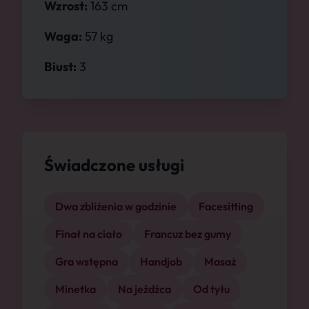
Wzrost:
163 cm
Waga:
57 kg
Biust:
3
Świadczone usługi
Dwa zbliżenia w godzinie
Facesitting
Finał na ciało
Francuz bez gumy
Gra wstępna
Handjob
Masaż
Minetka
Na jeźdźca
Od tyłu