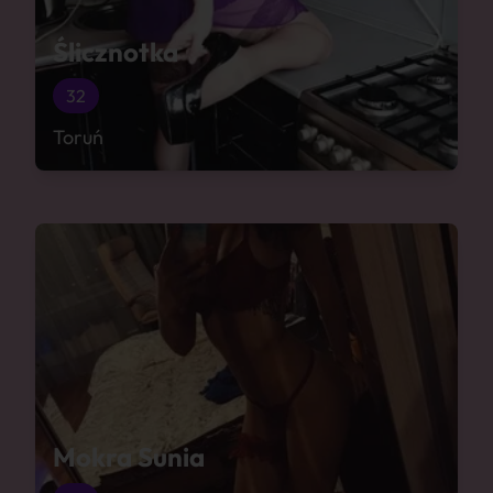
Ślicznotka
32
Toruń
Mokra Sunia