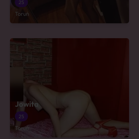
25
Toruń
Jowita
25
Toruń