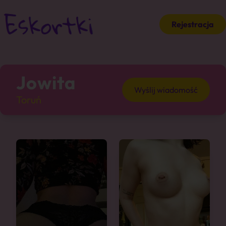
Rejestracja
Jowita
Wyślij wiadomość
Toruń