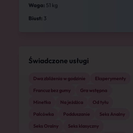
Waga:
51 kg
Biust:
3
Świadczone usługi
Dwa zbliżenia w godzinie
Eksperymenty
Francuz bez gumy
Gra wstępna
Minetka
Na jeźdźca
Od tyłu
Palcówka
Podduszanie
Seks Analny
Seks Oralny
Seks klasyczny