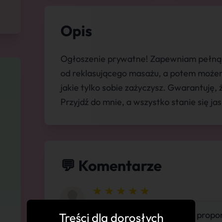
Opis
Ogłoszenie prywatne! Zapewniam pełną d
od reklasującego masażu, a potem możem
jakie tylko sobie zażyczysz. Gwarantuję,
Przyjdź do mnie, a wszystko stanie się ja
💬 Komentarze
"Pełna wdzięku, Idealne propo
Treści dla dorosłych