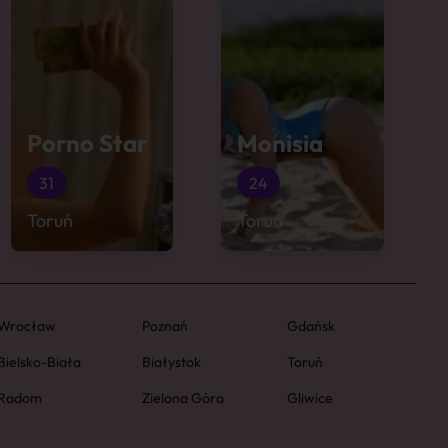
Porno Star
Monisia
31
24
Toruń
Toruń
Wrocław
Poznań
Gdańsk
Bielsko-Biała
Białystok
Toruń
Radom
Zielona Góra
Gliwice