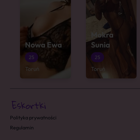
Mokra
Nowa Ewa
Sunia
25
25
Toruń
Toruń
Polityka prywatności
Regulamin