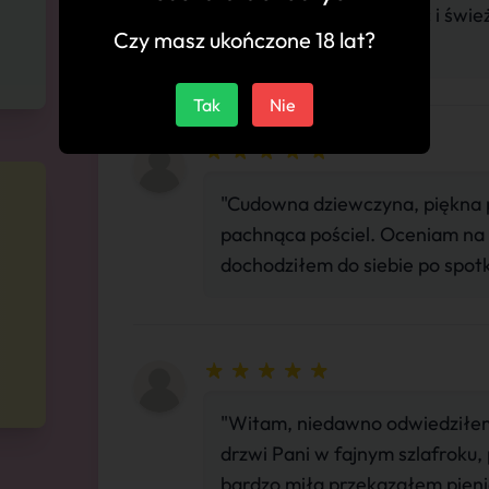
doświadczenia. Prysznic i świe
Czy masz ukończone 18 lat?
dbajcie o nią dobrze."
Tak
Nie
"Cudowna dziewczyna, piękna pu
pachnąca pościel. Oceniam na
dochodziłem do siebie po spotk
"Witam, niedawno odwiedziłem 
drzwi Pani w fajnym szlafroku,
bardzo miła przekazałem pieni