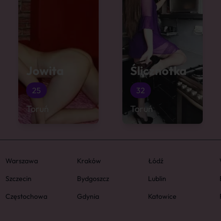
Jowita
Ślicznotka
25
32
Toruń
Toruń
Warszawa
Kraków
Łódź
Szczecin
Bydgoszcz
Lublin
Częstochowa
Gdynia
Katowice