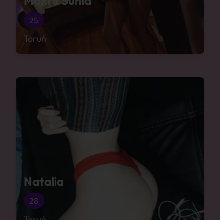
Mokra Sunia
25
Toruń
Natalia
28
Toruń