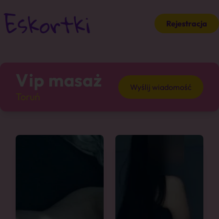
Rejestracja
Vip masaż
Wyślij wiadomość
Toruń