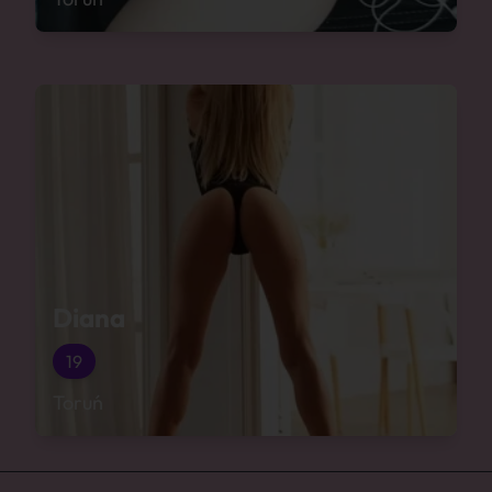
Diana
19
Toruń