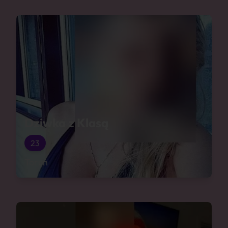
Dziwka z Klasą
23
Toruń