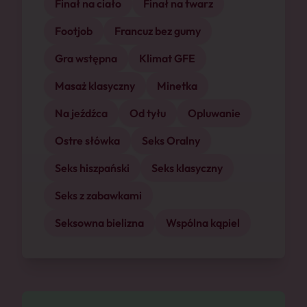
Finał na ciało
Finał na twarz
Footjob
Francuz bez gumy
Gra wstępna
Klimat GFE
Masaż klasyczny
Minetka
Na jeźdźca
Od tyłu
Opluwanie
Ostre słówka
Seks Oralny
Seks hiszpański
Seks klasyczny
Seks z zabawkami
Seksowna bielizna
Wspólna kąpiel