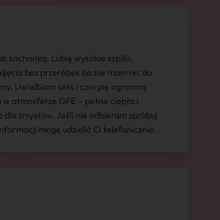
ub kochanką. Lubię wysokie szpilki,
Zdjęcia bez przeróbek bo nie mam nic do
o my. Uwielbiam seks i czerpię ogromną
a w atmosferze GFE – pełne ciepła i
a dla zmysłów. Jeśli nie odbieram spróbuj
nformacji mogę udzielić Ci telefonicznie.