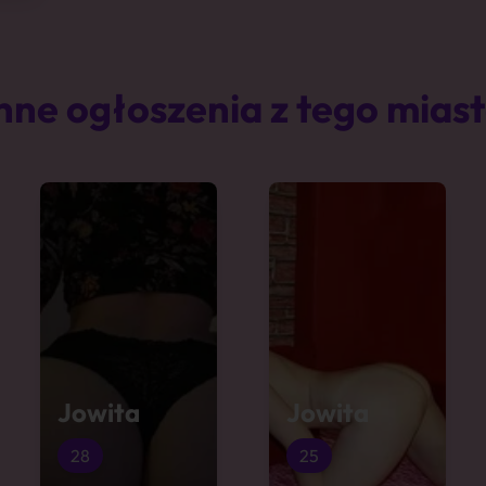
nne ogłoszenia z tego mias
Jowita
Jowita
28
25