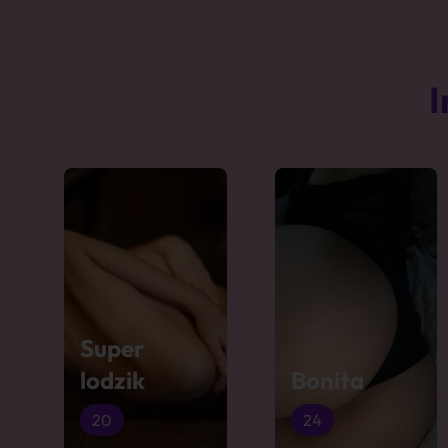
I
Super
lodzik
Bonita
20
24