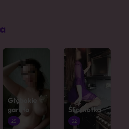
ta
Głębokie
gardło
Ślicznotka
25
32