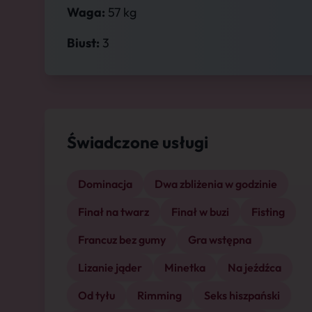
Waga:
57 kg
Biust:
3
Świadczone usługi
Dominacja
Dwa zbliżenia w godzinie
Finał na twarz
Finał w buzi
Fisting
Francuz bez gumy
Gra wstępna
Lizanie jąder
Minetka
Na jeźdźca
Od tyłu
Rimming
Seks hiszpański