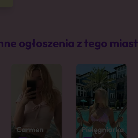
nne ogłoszenia z tego mias
Carmen
Pielęgniarka