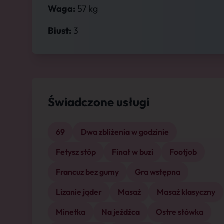
Waga:
57 kg
Biust:
3
Świadczone usługi
69
Dwa zbliżenia w godzinie
Fetysz stóp
Finał w buzi
Footjob
Francuz bez gumy
Gra wstępna
Lizanie jąder
Masaż
Masaż klasyczny
Minetka
Na jeźdźca
Ostre słówka