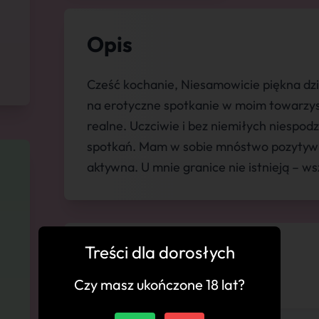
Opis
Cześć kochanie, Niesamowicie piękna dz
na erotyczne spotkanie w moim towarzyst
realne. Uczciwie i bez niemiłych niespod
spotkań. Mam w sobie mnóstwo pozytywnej
aktywna. U mnie granice nie istnieją – w
Treści dla dorosłych
💬 Komentarze
Czy masz ukończone 18 lat?