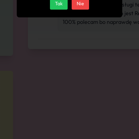
Tak
Nie
"Wybierając wszystkie usługi te
w Totolotka bo wszystko jest R
100% polecam bo naprawdę wa