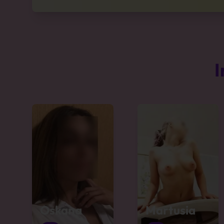
I
Oskana
Martusia