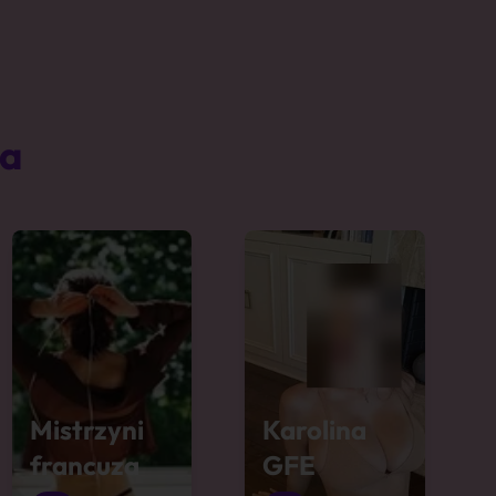
ta
Mistrzyni
Karolina
francuza
GFE