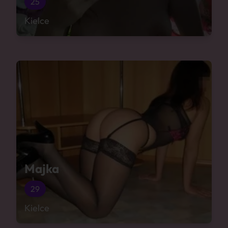
25
Kielce
Majka
29
Kielce