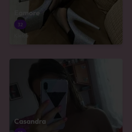
Eamore
32
Kielce
Casandra