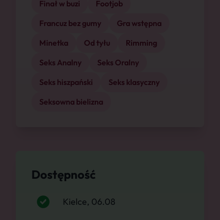
Finał w buzi
Footjob
Francuz bez gumy
Gra wstępna
Minetka
Od tyłu
Rimming
Seks Analny
Seks Oralny
Seks hiszpański
Seks klasyczny
Seksowna bielizna
Dostępność
Kielce, 06.08