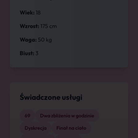
Wiek:
18
Wzrost:
175 cm
Waga:
50 kg
Biust:
3
Świadczone usługi
69
Dwa zbliżenia w godzinie
Dyskrecja
Finał na ciało