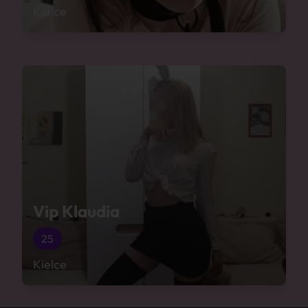
Kielce
Vip Klaudia
25
Kielce