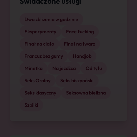
Świadczone usługi
Dwa zbliżenia w godzinie
Eksperymenty
Face fucking
Finał na ciało
Finał na twarz
Francuz bez gumy
Handjob
Minetka
Na jeźdźca
Od tyłu
Seks Oralny
Seks hiszpański
Seks klasyczny
Seksowna bielizna
Szpilki