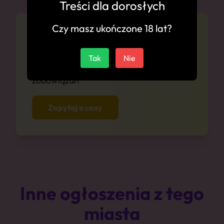
Treści dla dorosłych
Czy masz ukończone 18 lat?
Cennik
Tak
Nie
Zapytaj się o ceny anonimowo i bez
zobowiązań
Zapytaj o ceny
Inne ogłoszenia z tego
miasta