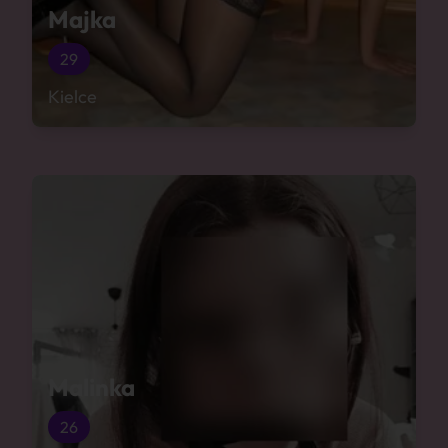
Majka
29
Kielce
Malinka
26