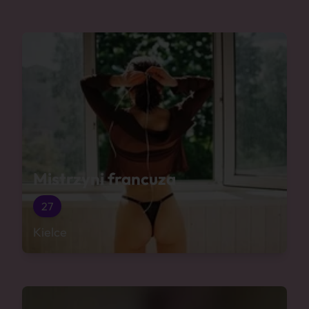
Mistrzyni francuza
27
Kielce