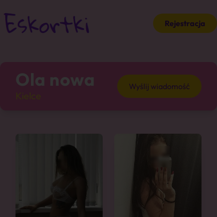
Rejestracja
Ola nowa
Wyślij wiadomość
Kielce