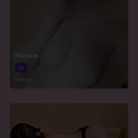
Kocica
26
Kielce