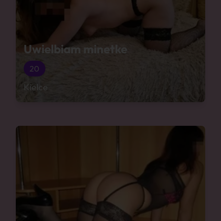
Uwielbiam minetke
20
Kielce