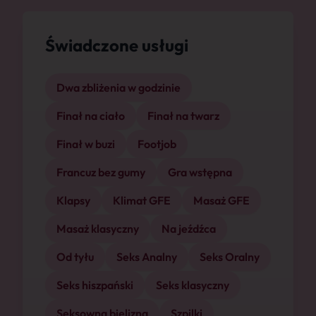
Świadczone usługi
Dwa zbliżenia w godzinie
Finał na ciało
Finał na twarz
Finał w buzi
Footjob
Francuz bez gumy
Gra wstępna
Klapsy
Klimat GFE
Masaż GFE
Masaż klasyczny
Na jeźdźca
Od tyłu
Seks Analny
Seks Oralny
Seks hiszpański
Seks klasyczny
Seksowna bielizna
Szpilki