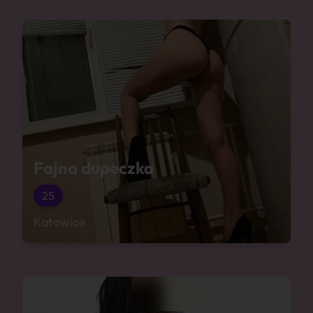
Fajna dupeczka
25
Katowice