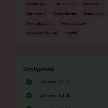
Lizanie jąder
Masaż GFE
Na jeźdźca
Opluwanie
Ostre słówka
Seks Oralny
Seks hiszpański
Seks klasyczny
Seksowna bielizna
Szpilki
Dostępność
Katowice, 07.08
Katowice, 08.08