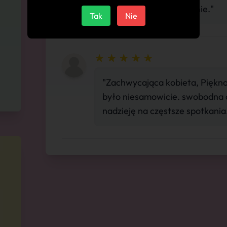
Będę tu wracał regularnie."
Tak
Nie
"Zachwycająca kobieta, Piękno
było niesamowicie. swobodna 
nadzieję na częstsze spotkania