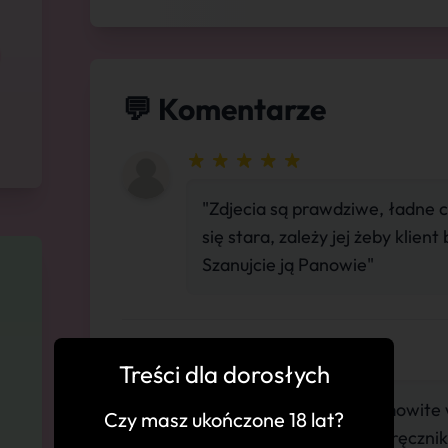
💬 Komentarze
"Zdjecia są prawdziwe, ładne c
się stara, zależy jej żeby klie
Szanujcie ją Panowie"
Treści dla dorosłych
"Piękna kobieta, Niesamowite wr
Czy masz ukończone 18 lat?
super, Prysznic i świeży ręczn