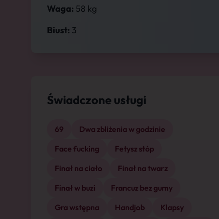
Waga:
58 kg
Biust:
3
Świadczone usługi
69
Dwa zbliżenia w godzinie
Face fucking
Fetysz stóp
Finał na ciało
Finał na twarz
Finał w buzi
Francuz bez gumy
Gra wstępna
Handjob
Klapsy