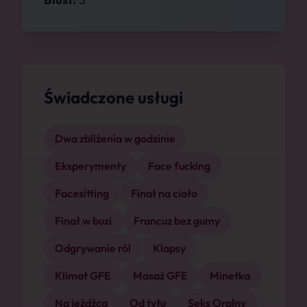
Świadczone usługi
Dwa zbliżenia w godzinie
Eksperymenty
Face fucking
Facesitting
Finał na ciało
Finał w buzi
Francuz bez gumy
Odgrywanie ról
Klapsy
Klimat GFE
Masaż GFE
Minetka
Na jeźdźca
Od tyłu
Seks Oralny