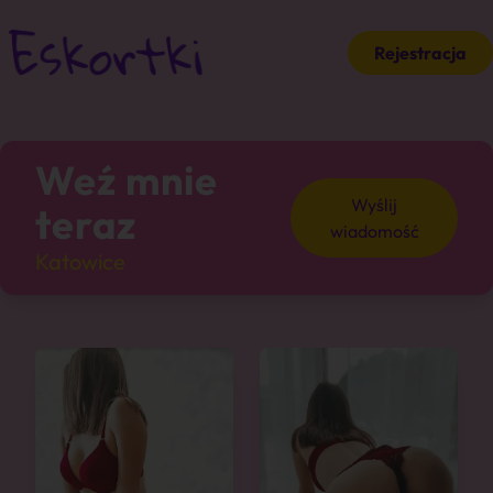
Rejestracja
Weź mnie
Wyślij
teraz
wiadomość
Katowice