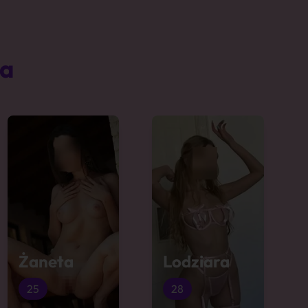
ta
Żaneta
Lodziara
25
28