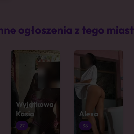
nne ogłoszenia z tego mias
Wyjątkowa
Kasia
Alexa
27
38