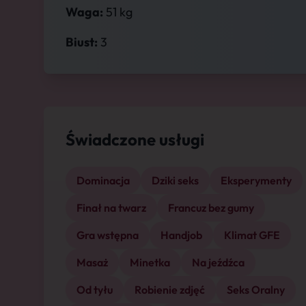
Waga:
51 kg
Biust:
3
Świadczone usługi
Dominacja
Dziki seks
Eksperymenty
Finał na twarz
Francuz bez gumy
Gra wstępna
Handjob
Klimat GFE
Masaż
Minetka
Na jeźdźca
Od tyłu
Robienie zdjęć
Seks Oralny