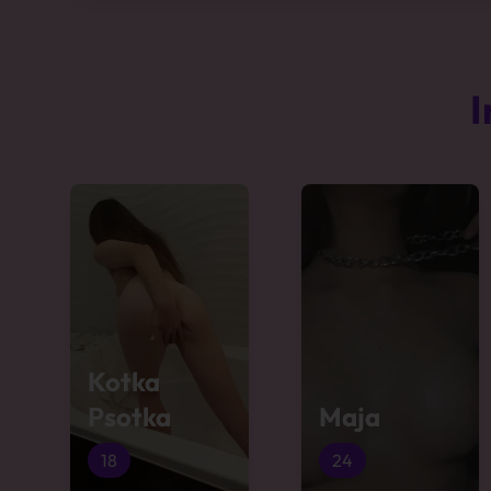
I
Kotka
Psotka
Maja
18
24