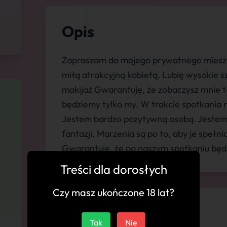
Opis
Zapraszam do mojego prywatnego mieszk
miłą atrakcyjną kobietą. Lubię wysokie sz
makijaż Gwarantuję, że zobaczysz mnie t
będziemy tylko my. W trakcie spotkania 
Jestem bardzo pozytywną osobą. Jestem 
fantazji. Marzenia są po to, aby je spełn
Gwarantuję, że po naszym spotkaniu będz
Treści dla dorosłych
Czy masz ukończone 18 lat?
💬 Komentarze
Tak
Nie