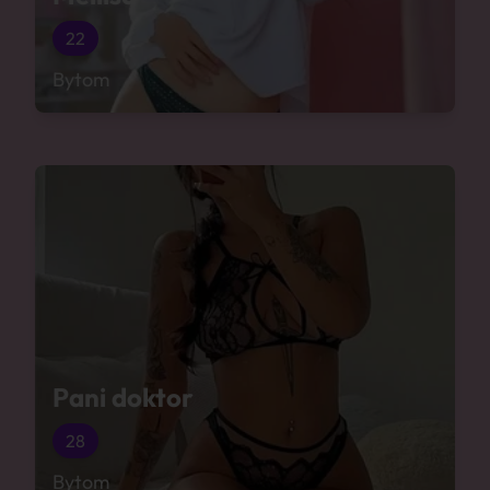
22
Bytom
Pani doktor
28
Bytom