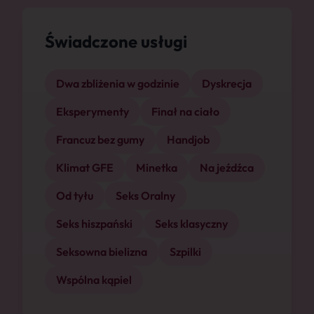
Świadczone usługi
Dwa zbliżenia w godzinie
Dyskrecja
Eksperymenty
Finał na ciało
Francuz bez gumy
Handjob
Klimat GFE
Minetka
Na jeźdźca
Od tyłu
Seks Oralny
Seks hiszpański
Seks klasyczny
Seksowna bielizna
Szpilki
Wspólna kąpiel