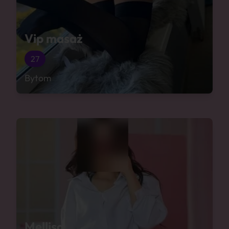
Vip masaż
27
Bytom
Mellisa