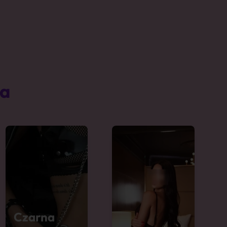
ta
Czarna