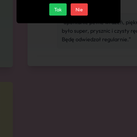
Tak
Nie
"Spotkanie pełne wrażeń, piękna 
było super, prysznic i czysty ręc
Będę odwiedzał regularnie."