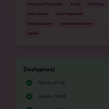
Namiętne Pocałunki
Połyk
Rimming
Seks Analny
Seks hiszpański
Seks klasyczny
Seksowna bielizna
Szpilki
Dostępność
Bytom, 07.08
Bytom, 08.08