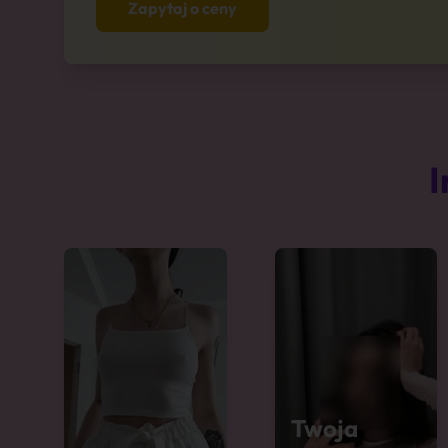
Zapytaj o ceny
I
Twoja