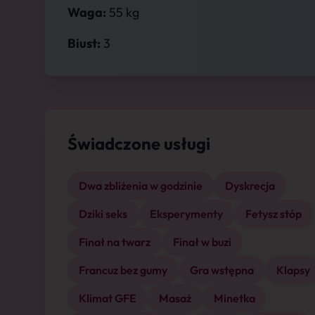
Waga:
55 kg
Biust:
3
Świadczone usługi
Dwa zbliżenia w godzinie
Dyskrecja
Dziki seks
Eksperymenty
Fetysz stóp
Finał na twarz
Finał w buzi
Francuz bez gumy
Gra wstępna
Klapsy
Klimat GFE
Masaż
Minetka