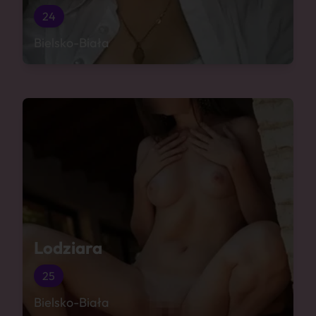
24
Bielsko-Biała
Lodziara
25
Bielsko-Biała