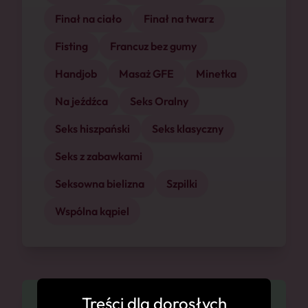
Finał na ciało
Finał na twarz
Fisting
Francuz bez gumy
Handjob
Masaż GFE
Minetka
Na jeźdźca
Seks Oralny
Seks hiszpański
Seks klasyczny
Seks z zabawkami
Seksowna bielizna
Szpilki
Wspólna kąpiel
Treści dla dorosłych