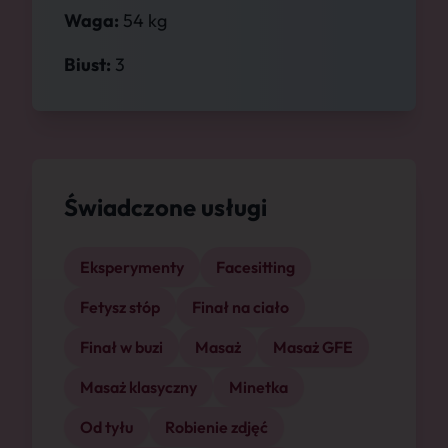
Waga:
54 kg
Biust:
3
Świadczone usługi
Eksperymenty
Facesitting
Fetysz stóp
Finał na ciało
Finał w buzi
Masaż
Masaż GFE
Masaż klasyczny
Minetka
Od tyłu
Robienie zdjęć