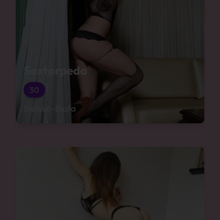
Sextorpeda
30
Bielsko-Biała