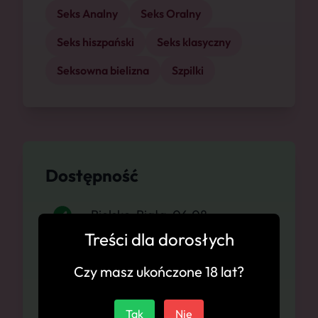
Seks Analny
Seks Oralny
Seks hiszpański
Seks klasyczny
Seksowna bielizna
Szpilki
Dostępność
Bielsko-Biała, 06.08
Treści dla dorosłych
Bielsko-Biała, 07.08
Czy masz ukończone 18 lat?
Bielsko-Biała, 08.08
Tak
Nie