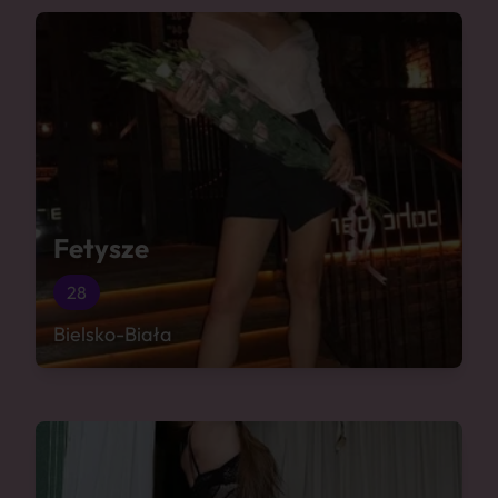
Fetysze
28
Bielsko-Biała