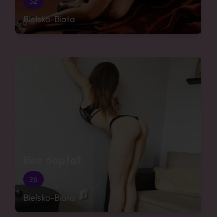
32
Bielsko-Biała
Bez dopłat
26
Bielsko-Biała