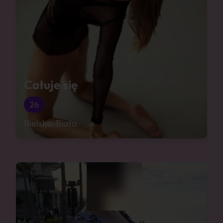
Całuje się
26
Bielsko-Biała