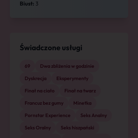
Biust:
3
Świadczone usługi
69
Dwa zbliżenia w godzinie
Dyskrecja
Eksperymenty
Finał na ciało
Finał na twarz
Francuz bez gumy
Minetka
Pornstar Experience
Seks Analny
Seks Oralny
Seks hiszpański