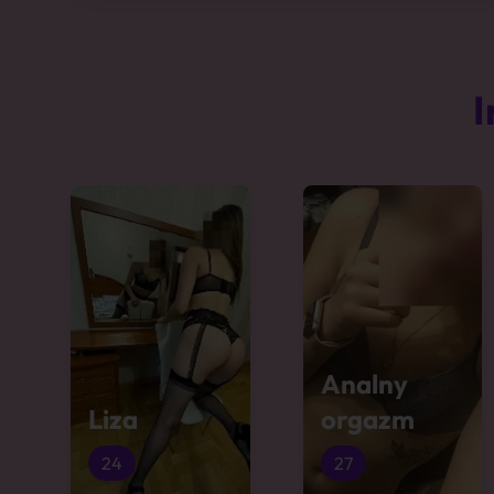
I
Analny
Liza
orgazm
24
27