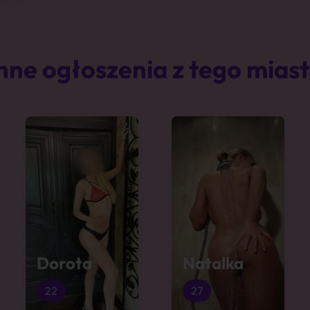
nne ogłoszenia z tego mias
Dorota
Natalka
22
27