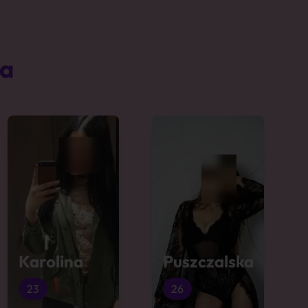
ta
Karolina
Puszczalska
23
26