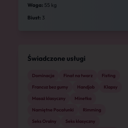
Waga:
55 kg
Biust:
3
Świadczone usługi
Dominacja
Finał na twarz
Fisting
Francuz bez gumy
Handjob
Klapsy
Masaż klasyczny
Minetka
Namiętne Pocałunki
Rimming
Seks Oralny
Seks klasyczny