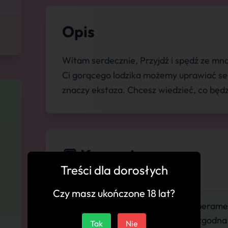
Opis
Witam serdecznie, Przyjdź i spędź ze mn
Ci gorącego lodzika możemy uprawiać sek
znaczy ekstaza. Chcesz wiedzieć, co będzi
💬 Komentarze
Treści dla dorosłych
Czy masz ukończone 18 lat?
"Najlepsza! gorący temperame
atmosfera. Całkowicie zgodna
Tak
Nie