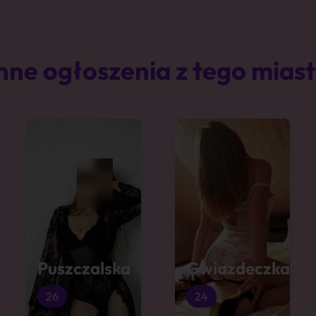
nne ogłoszenia z tego mias
Puszczalska
Gwiazdeczka
26
24