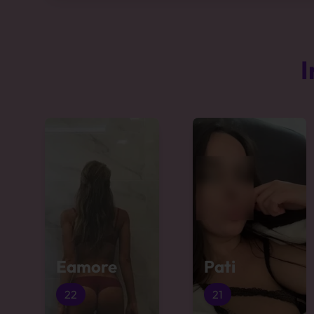
I
Eamore
Pati
22
21