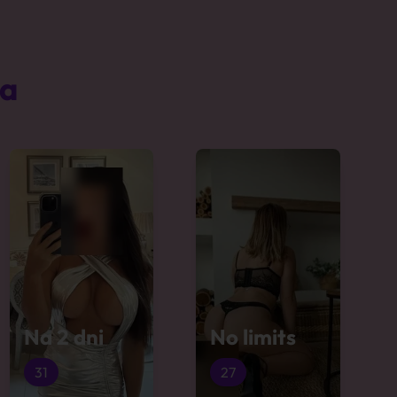
ta
Na 2 dni
No limits
31
27