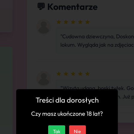
💬 Komentarze
"Cudowna dziewczyna, Doskonał
lokum. Wygląda jak na zdjęciac
"Wizyta udana, boski tyłek. G
Wygląda jak na zdjęciach. Już p
Treści dla dorosłych
Czy masz ukończone 18 lat?
Tak
Nie