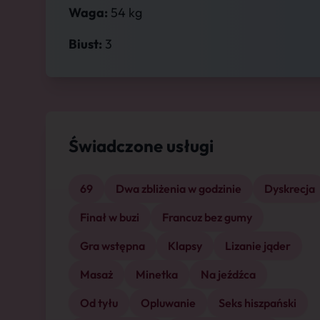
Waga:
54 kg
Biust:
3
Świadczone usługi
69
Dwa zbliżenia w godzinie
Dyskrecja
Finał w buzi
Francuz bez gumy
Gra wstępna
Klapsy
Lizanie jąder
Masaż
Minetka
Na jeźdźca
Od tyłu
Opluwanie
Seks hiszpański