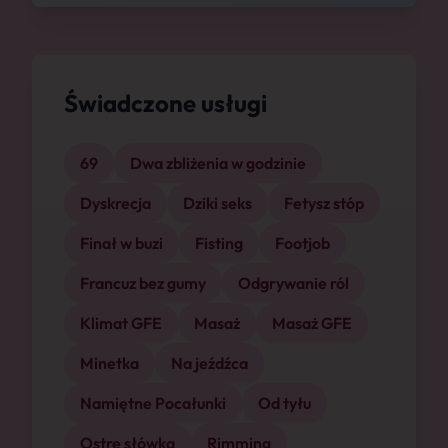
Świadczone usługi
69
Dwa zbliżenia w godzinie
Dyskrecja
Dziki seks
Fetysz stóp
Finał w buzi
Fisting
Footjob
Francuz bez gumy
Odgrywanie ról
Klimat GFE
Masaż
Masaż GFE
Minetka
Na jeźdźca
Namiętne Pocałunki
Od tyłu
Ostre słówka
Rimming