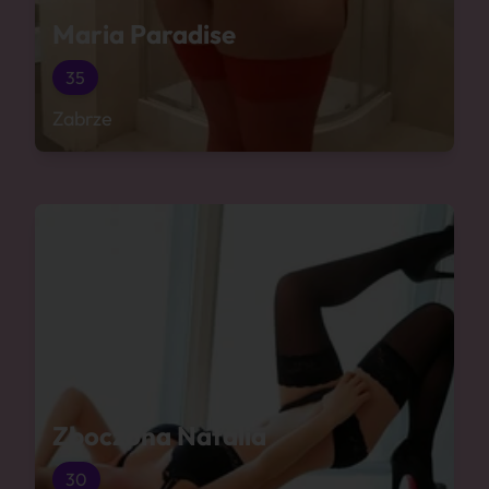
Maria Paradise
35
Zabrze
Zboczona Natalia
30