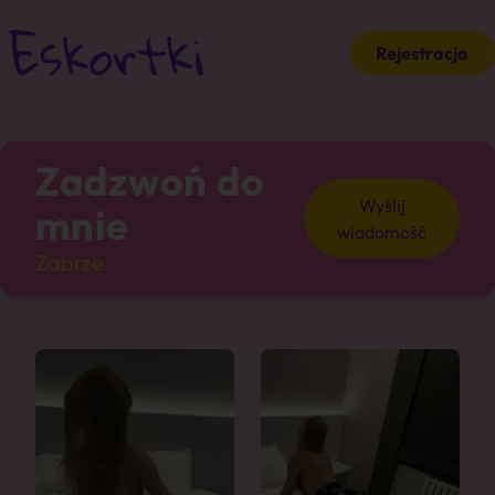
Rejestracja
Zadzwoń do
Wyślij
mnie
wiadomość
Zabrze