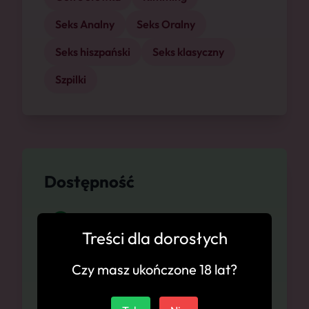
Seks Analny
Seks Oralny
Seks hiszpański
Seks klasyczny
Szpilki
Dostępność
Zabrze, 07.08
Treści dla dorosłych
Zabrze, 08.08
Czy masz ukończone 18 lat?
Zabrze, 09.08