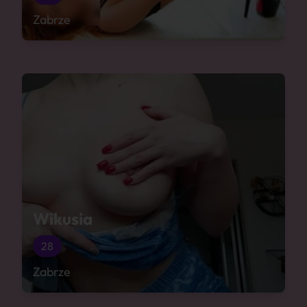
Zabrze
Wikusia
28
Zabrze