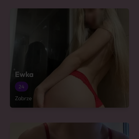
Ewka
24
Zabrze