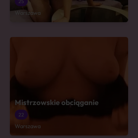
25
Warszawa
Mistrzowskie obciąganie
22
Warszawa