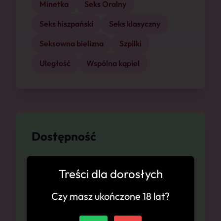
Minetka
Seks Oralny
Seks hiszpański
Seks klasyczny
Seksowna bielizna
Szpilki
Uległość
Wspólna kąpiel
Dostępność
Warszawa, 06.08
Treści dla dorosłych
Warszawa, 07.08
Czy masz ukończone 18 lat?
Warszawa, 08.08