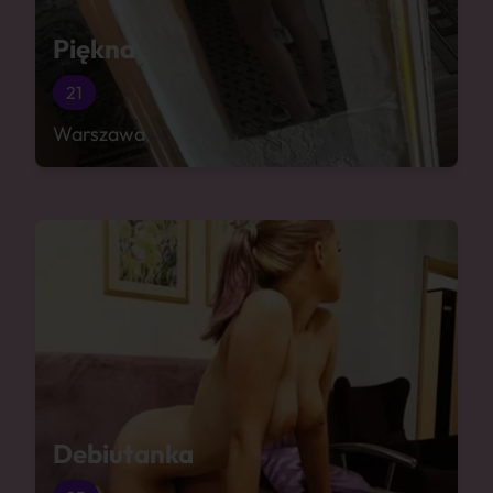
Piękna
21
Warszawa
Debiutanka