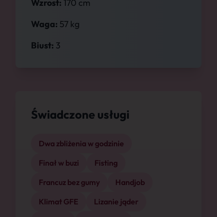
Wzrost:
170 cm
Waga:
57 kg
Biust:
3
Świadczone usługi
Dwa zbliżenia w godzinie
Finał w buzi
Fisting
Francuz bez gumy
Handjob
Klimat GFE
Lizanie jąder