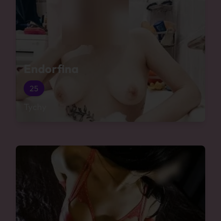
Endorfina
25
Tychy