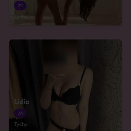
22
Tychy
Lidia
26
Tychy