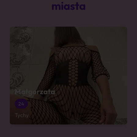
miasta
Małgorzata
24
Tychy