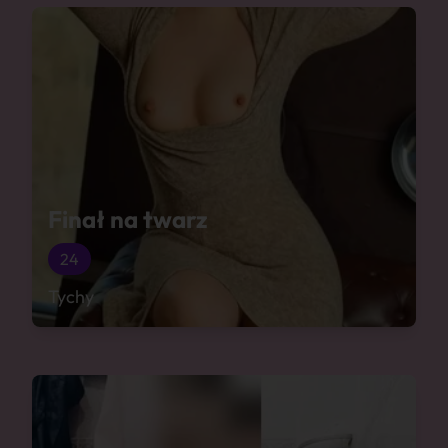
Finał na twarz
24
Tychy