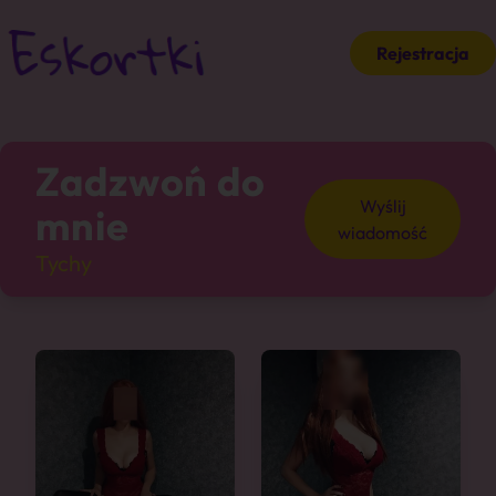
Rejestracja
Zadzwoń do
Wyślij
mnie
wiadomość
Tychy