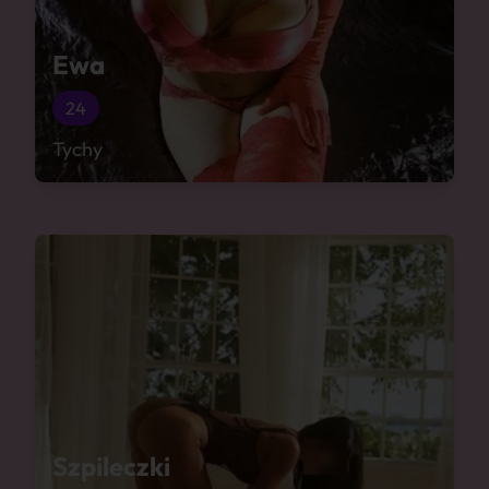
Ewa
24
Tychy
Szpileczki