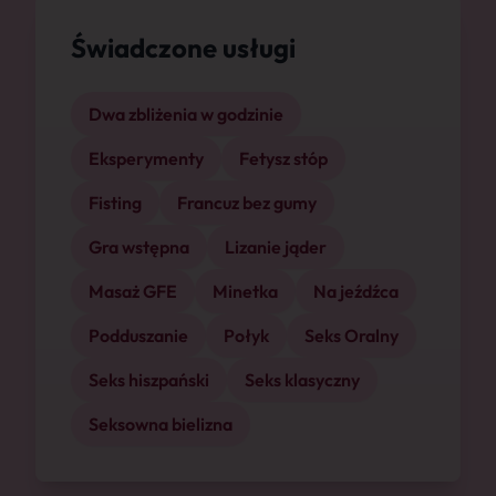
Świadczone usługi
Dwa zbliżenia w godzinie
Eksperymenty
Fetysz stóp
Fisting
Francuz bez gumy
Gra wstępna
Lizanie jąder
Masaż GFE
Minetka
Na jeźdźca
Podduszanie
Połyk
Seks Oralny
Seks hiszpański
Seks klasyczny
Seksowna bielizna