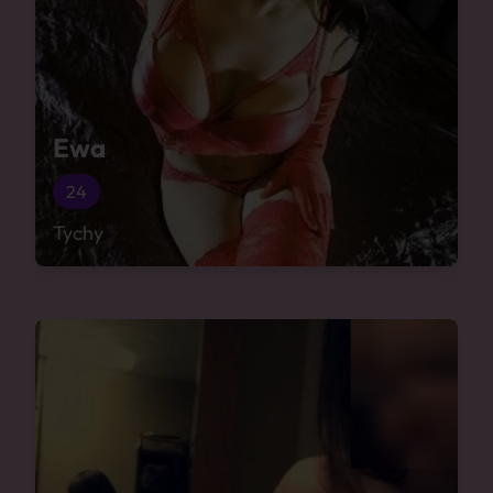
Ewa
24
Tychy