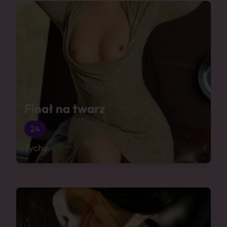
Finał na twarz
24
Tychy