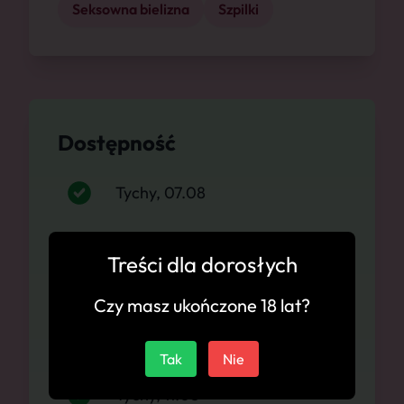
Seksowna bielizna
Szpilki
Dostępność
Tychy, 07.08
Tychy, 08.08
Treści dla dorosłych
Tychy, 09.08
Czy masz ukończone 18 lat?
Tychy, 10.08
Tak
Nie
Tychy, 11.08