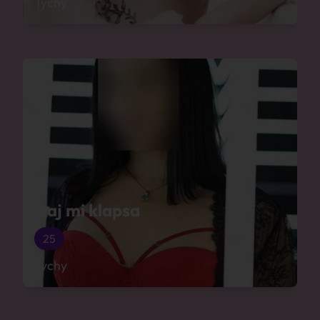
Tychy
Daj mi klapsa
25
Tychy