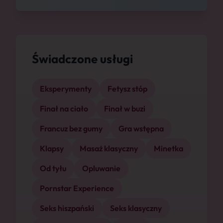
Świadczone usługi
Eksperymenty
Fetysz stóp
Finał na ciało
Finał w buzi
Francuz bez gumy
Gra wstępna
Klapsy
Masaż klasyczny
Minetka
Od tyłu
Opluwanie
Pornstar Experience
Seks hiszpański
Seks klasyczny