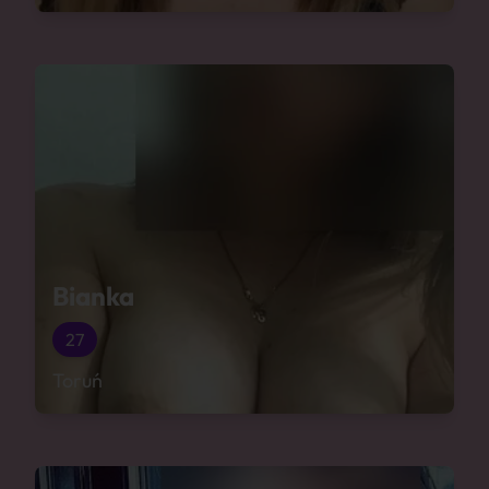
Bianka
27
Toruń