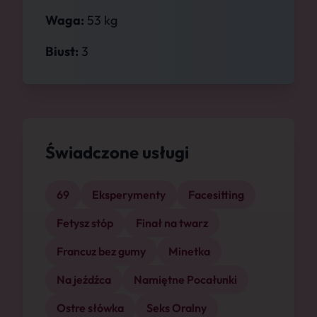
Waga:
53 kg
Biust:
3
Świadczone usługi
69
Eksperymenty
Facesitting
Fetysz stóp
Finał na twarz
Francuz bez gumy
Minetka
Na jeźdźca
Namiętne Pocałunki
Ostre słówka
Seks Oralny