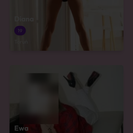
Diana
19
Toruń
Ewa