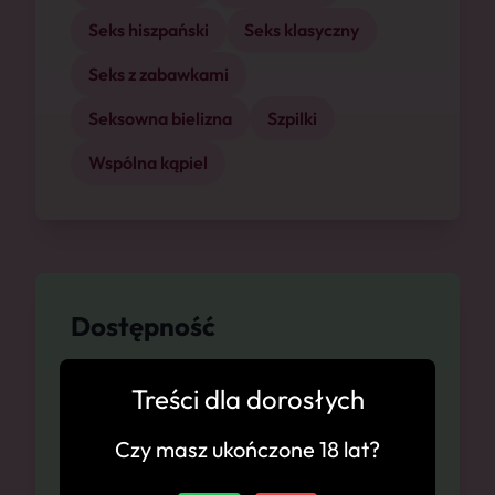
Seks hiszpański
Seks klasyczny
Seks z zabawkami
Seksowna bielizna
Szpilki
Wspólna kąpiel
Dostępność
Toruń, 07.08
Treści dla dorosłych
Czy masz ukończone 18 lat?
Toruń, 08.08