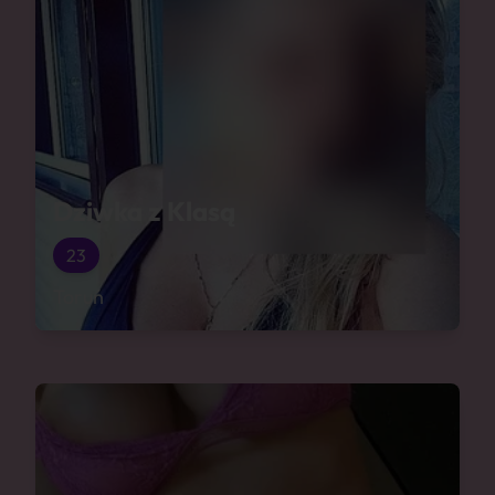
Dziwka z Klasą
23
Toruń