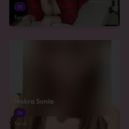
35
Toruń
Mokra Sunia
26
Toruń