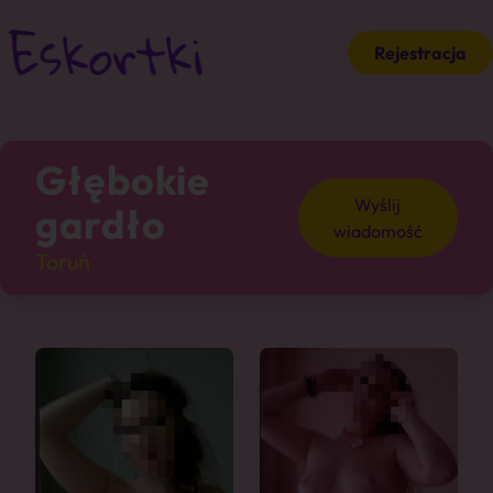
Rejestracja
Głębokie
Wyślij
gardło
wiadomość
Toruń