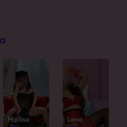
ta
Mellisa
Lena