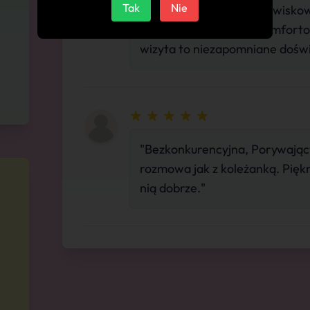
Tak
Nie
"Zjawiskowo piękna, Zjawiskow
w pozycji na jeźdźca. Komfort
wizyta to niezapomniane dośw
"Bezkonkurencyjna, Porywając
rozmowa jak z koleżanką. Piękn
nią dobrze."