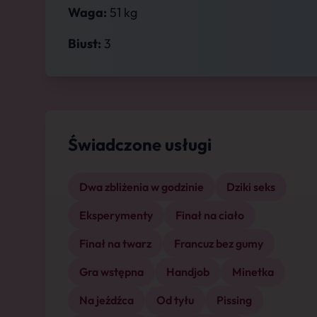
Waga:
51 kg
Biust:
3
Świadczone usługi
Dwa zbliżenia w godzinie
Dziki seks
Eksperymenty
Finał na ciało
Finał na twarz
Francuz bez gumy
Gra wstępna
Handjob
Minetka
Na jeźdźca
Od tyłu
Pissing