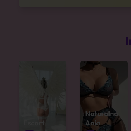
I
Naturalna
Escort
Ania