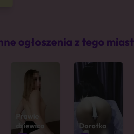
nne ogłoszenia z tego mias
Prawie
dziewica
Dorotka