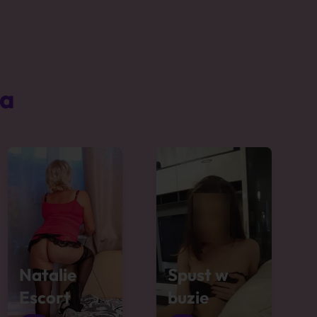
ta
Natalie
Spust w
Escort
buzie