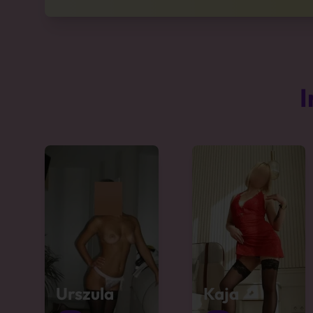
I
Urszula
Kaja