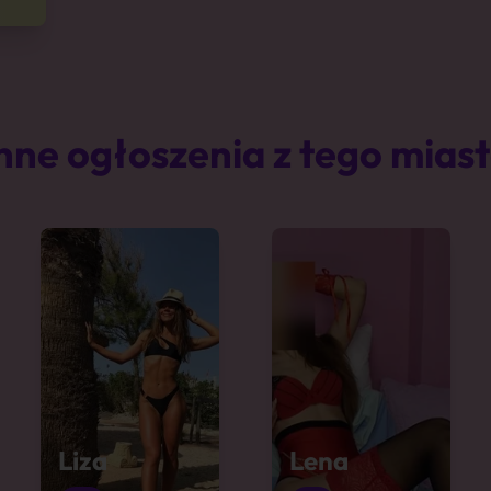
nne ogłoszenia z tego mias
Liza
Lena