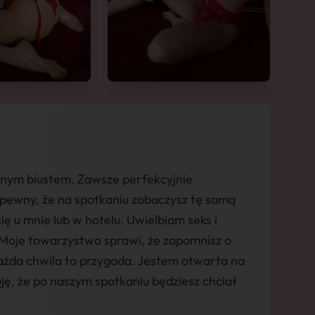
rnym biustem. Zawsze perfekcyjnie
pewny, że na spotkaniu zobaczysz tę samą
ę u mnie lub w hotelu. Uwielbiam seks i
 Moje towarzystwo sprawi, że zapomnisz o
ażda chwila to przygoda. Jestem otwarta na
uję, że po naszym spotkaniu będziesz chciał