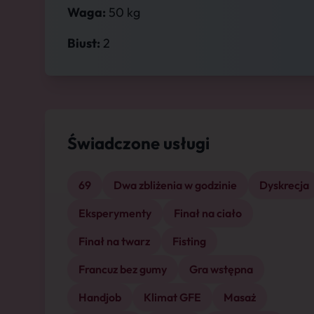
Waga:
50 kg
Biust:
2
Świadczone usługi
69
Dwa zbliżenia w godzinie
Dyskrecja
Eksperymenty
Finał na ciało
Finał na twarz
Fisting
Francuz bez gumy
Gra wstępna
Handjob
Klimat GFE
Masaż