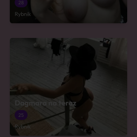
28
Rybnik
Dagmara na teraz
25
Rybnik