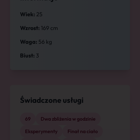
Wiek:
25
Wzrost:
169 cm
Waga:
56 kg
Biust:
3
Świadczone usługi
69
Dwa zbliżenia w godzinie
Eksperymenty
Finał na ciało