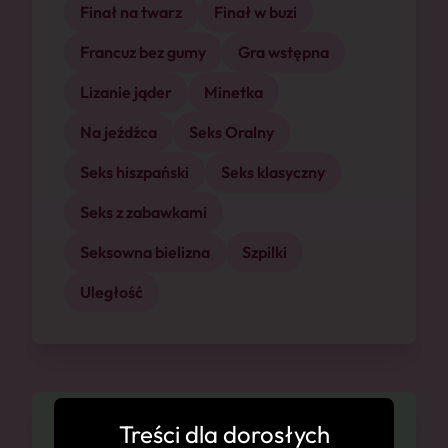
Finał na twarz
Finał w buzi
Francuz bez gumy
Gra wstępna
Lizanie jąder
Minetka
Na jeźdźca
Seks Oralny
Seks hiszpański
Seks klasyczny
Seks z zabawkami
Seksowna bielizna
Szpilki
Uległość
Treści dla dorosłych
Dostępność