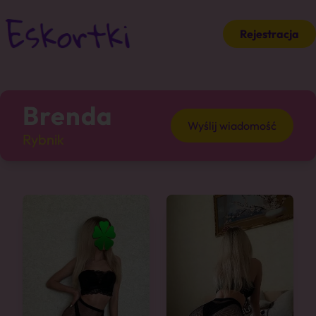
Rejestracja
Brenda
Wyślij wiadomość
Rybnik