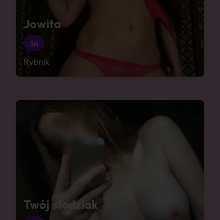
Jowita
36
Rybnik
Twój słodziak