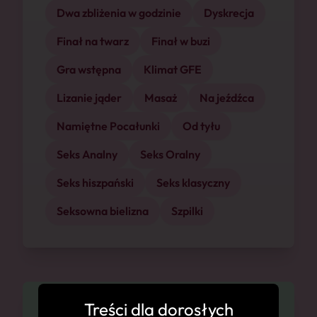
Dwa zbliżenia w godzinie
Dyskrecja
Finał na twarz
Finał w buzi
Gra wstępna
Klimat GFE
Lizanie jąder
Masaż
Na jeźdźca
Namiętne Pocałunki
Od tyłu
Seks Analny
Seks Oralny
Seks hiszpański
Seks klasyczny
Seksowna bielizna
Szpilki
Treści dla dorosłych
Dostępność