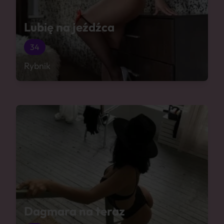
Lubię na jeźdźca
34
Rybnik
Dagmara na teraz