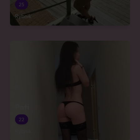
25
Rybnik
Pati
22
Rybnik