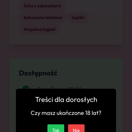
Seks z zabawkami
Seksowna bielizna
Szpilki
Wspólna kąpiel
Dostępność
Ruda Śląska, 10.08
Treści dla dorosłych
Ruda Śląska, 11.08
Czy masz ukończone 18 lat?
Ruda Śląska, 12.08
Tak
Nie