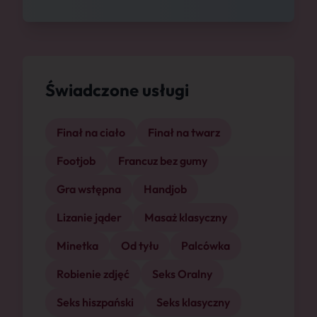
Świadczone usługi
Finał na ciało
Finał na twarz
Footjob
Francuz bez gumy
Gra wstępna
Handjob
Lizanie jąder
Masaż klasyczny
Minetka
Od tyłu
Palcówka
Robienie zdjęć
Seks Oralny
Seks hiszpański
Seks klasyczny