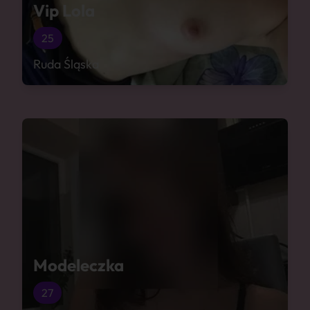
Vip Lola
25
Ruda Śląska
Modeleczka
27