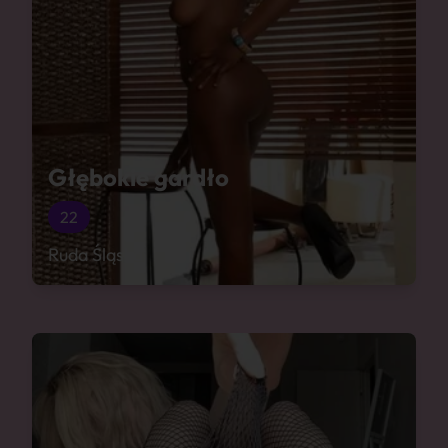
Głębokie gardło
22
Ruda Śląska