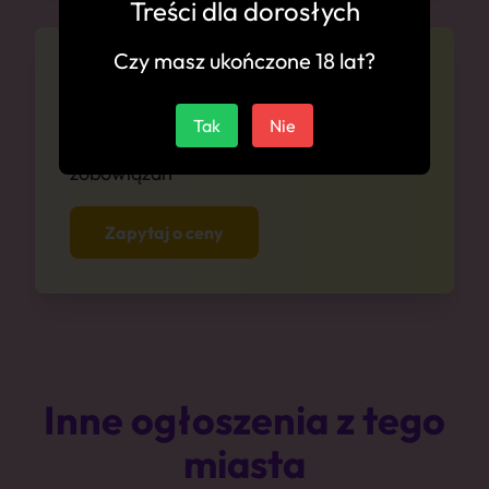
Treści dla dorosłych
Czy masz ukończone 18 lat?
Cennik
Tak
Nie
Zapytaj się o ceny anonimowo i bez
zobowiązań
Zapytaj o ceny
Inne ogłoszenia z tego
miasta