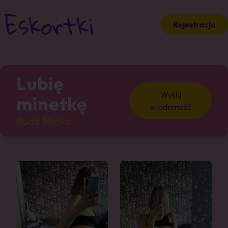
Rejestracja
Lubię
Wyślij
minetkę
wiadomość
Ruda Śląska