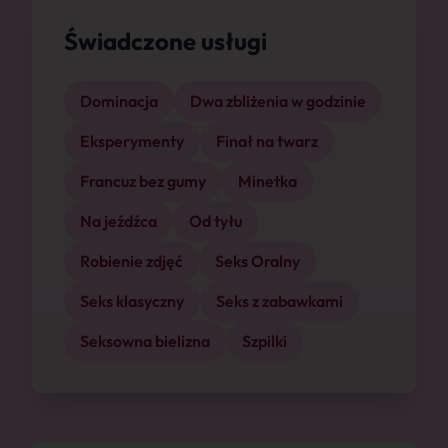
Świadczone usługi
Dominacja
Dwa zbliżenia w godzinie
Eksperymenty
Finał na twarz
Francuz bez gumy
Minetka
Na jeźdźca
Od tyłu
Robienie zdjęć
Seks Oralny
Seks klasyczny
Seks z zabawkami
Seksowna bielizna
Szpilki