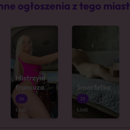
nne ogłoszenia z tego mias
Mistrzyni
francuza
Smerfetka
26
25
Łódź
Łódź