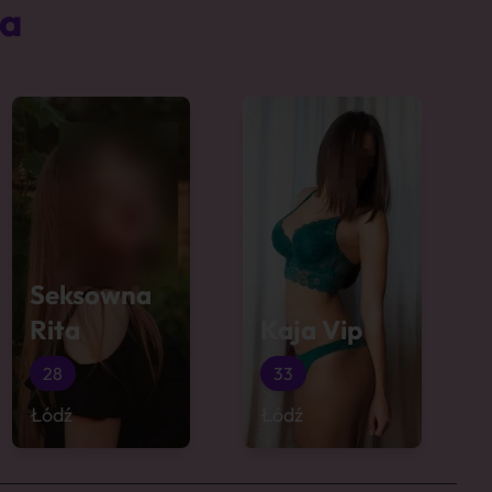
ta
Seksowna
Rita
Kaja Vip
28
33
Łódź
Łódź