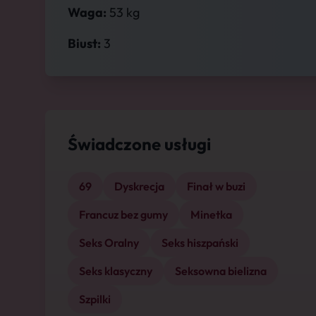
Waga:
53 kg
Biust:
3
Świadczone usługi
69
Dyskrecja
Finał w buzi
Francuz bez gumy
Minetka
Seks Oralny
Seks hiszpański
Seks klasyczny
Seksowna bielizna
Szpilki