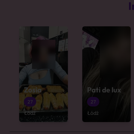
I
Zosia
Pati de lux
27
27
Łódź
Łódź